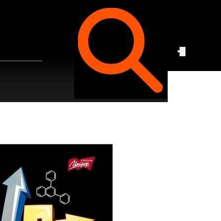
Czego
szukasz?