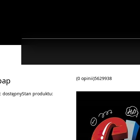
pap
(0 opinii)
5629938
ć:
dostępny
Stan produktu: