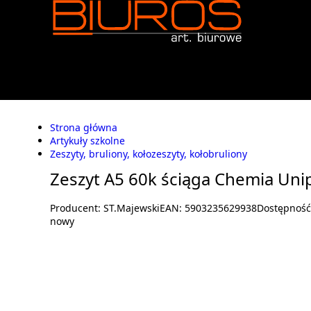
Strona główna
Artykuły szkolne
Zeszyty, bruliony, kołozeszyty, kołobruliony
Zeszyt A5 60k ściąga Chemia Uni
Producent:
ST.Majewski
EAN:
5903235629938
Dostępnoś
nowy