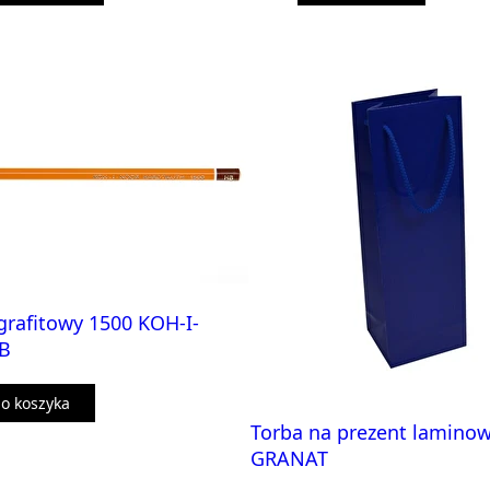
rafitowy 1500 KOH-I-
B
o koszyka
Torba na prezent lamino
GRANAT