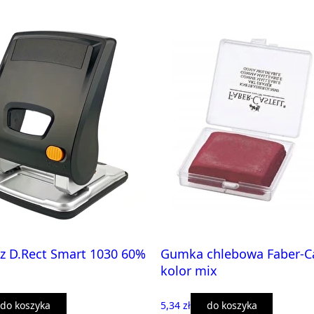
z D.Rect Smart 1030 60%
Gumka chlebowa Faber-Ca
kolor mix
do koszyka
5,34 zł
do koszyka