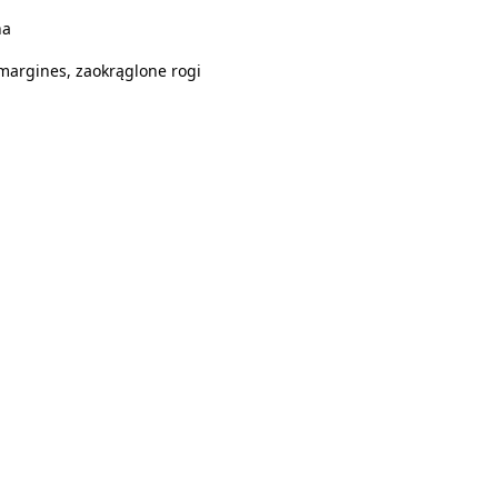
na
margines, zaokrąglone rogi