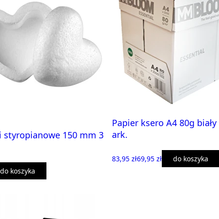
Papier ksero A4 80g biały
ark.
ki styropianowe 150 mm 3
83,95 zł
69,95 zł
do koszyka
do koszyka