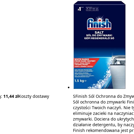
ą:
11,44 zł
Koszty dostawy
SFinish Sól Ochronna do Zmyw
Sól ochronna do zmywarki Fini
czystości Twoich naczyń. Nie 
eliminuje zacieki na naczynia
zmywarki. Dociera do ukrytych
działanie detergentu, by naczy
Finish rekomendowana jest p