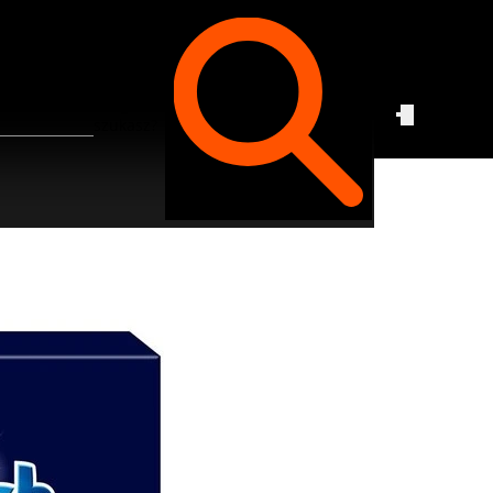
Czego
szukasz?