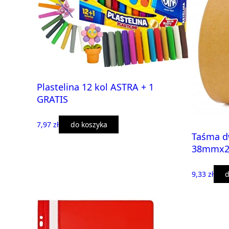
Plastelina 12 kol ASTRA + 1
GRATIS
7,97 zł
do koszyka
Taśma d
38mmx
9,33 zł
d