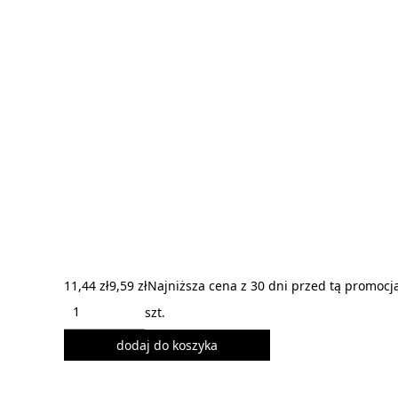
11,44 zł
9,59 zł
Najniższa cena z 30 dni przed tą promocj
szt.
dodaj do koszyka