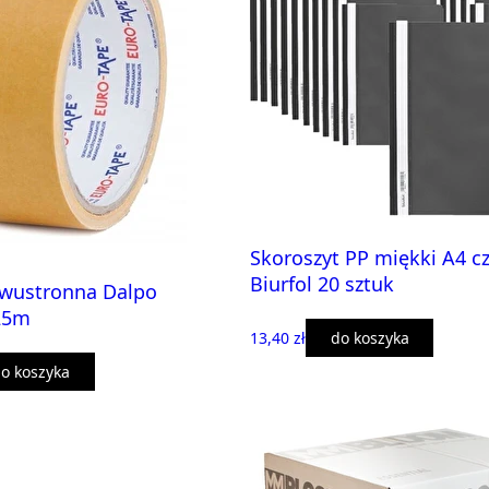
Skoroszyt PP miękki A4 c
Biurfol 20 sztuk
wustronna Dalpo
25m
13,40 zł
do koszyka
o koszyka