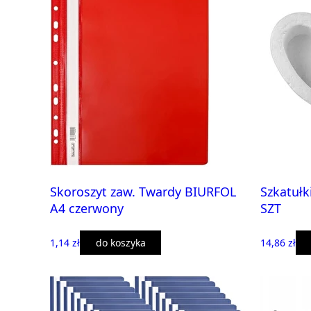
Skoroszyt zaw. Twardy BIURFOL
Szkatuł
A4 czerwony
SZT
1,14 zł
do koszyka
14,86 zł