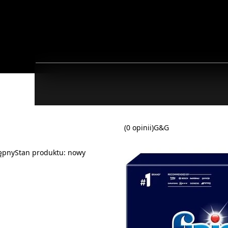
(0 opinii)
G&G
ępny
Stan produktu:
nowy