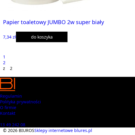
Papier toaletowy JUMBO 2w super biały
7,34 zł
do koszyka
1
2
z 2
Regulamin
Polityka prywatności
O firmie
Kontakt
Masz pytania? Zadzwoń
13 49 242 08
© 2026 BIUROS
Sklepy internetowe blures.pl