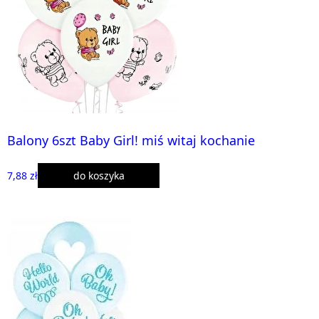
Balony 6szt Baby Girl! miś witaj kochanie
7,88 zł
do koszyka