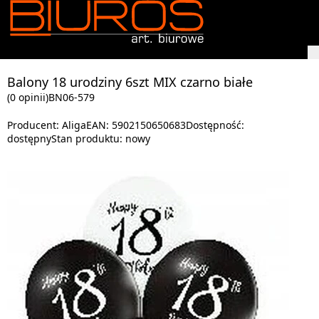
Balony 18 urodziny 6szt MIX czarno białe
(0 opinii)
BN06-579
Producent:
Aliga
EAN:
5902150650683
Dostępność:
dostępny
Stan produktu:
nowy