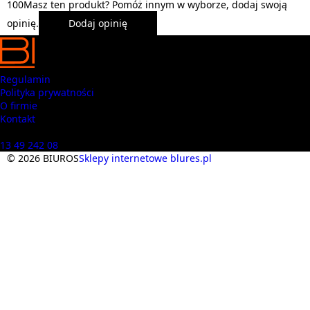
1
0
0
Masz ten produkt? Pomóż innym w wyborze, dodaj swoją
opinię.
Dodaj opinię
Regulamin
Polityka prywatności
O firmie
Kontakt
Masz pytania? Zadzwoń
13 49 242 08
© 2026 BIUROS
Sklepy internetowe blures.pl