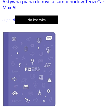
Aktywna piana do mycia samochodów Tenzi Car
Max 5L
89,99 zł
do koszyka