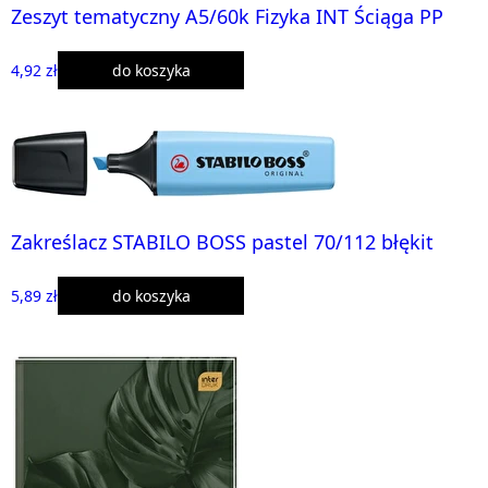
Zeszyt tematyczny A5/60k Fizyka INT Ściąga PP
4,92 zł
do koszyka
Zakreślacz STABILO BOSS pastel 70/112 błękit
5,89 zł
do koszyka