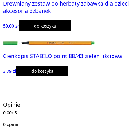
Drewniany zestaw do herbaty zabawka dla dzieci
akcesoria dzbanek
59,00 zł
do koszyka
Cienkopis STABILO point 88/43 zieleń liściowa
3,79 zł
do koszyka
Opinie
0,00
/ 5
0 opinii