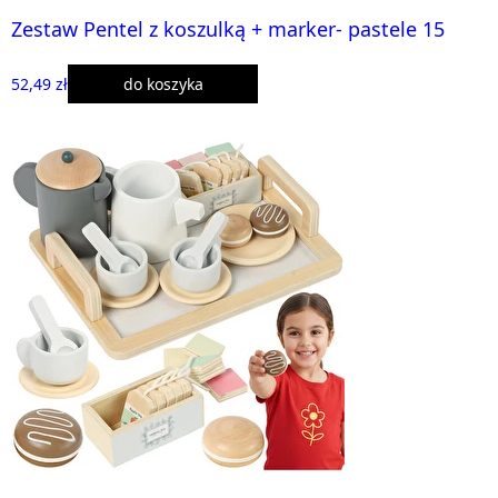
Zestaw Pentel z koszulką + marker- pastele 15
52,49 zł
do koszyka