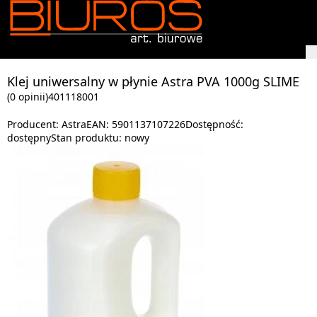
Klej uniwersalny w płynie Astra PVA 1000g SLIME
(0 opinii)
401118001
Producent:
Astra
EAN:
5901137107226
Dostępność:
dostępny
Stan produktu:
nowy