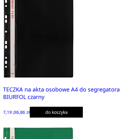
TECZKA na akta osobowe A4 do segregatora
BIURFOL czarny
7,19 zł
6,86 zł
do koszyka