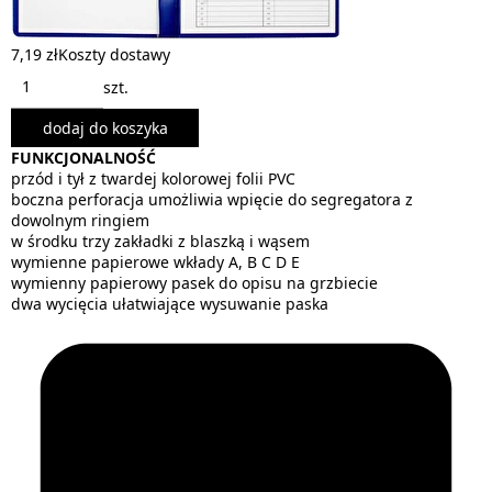
7,19 zł
Koszty dostawy
szt.
dodaj do koszyka
FUNKCJONALNOŚĆ
przód i tył z twardej kolorowej folii PVC
boczna perforacja umożliwia wpięcie do segregatora z
dowolnym ringiem
w środku trzy zakładki z blaszką i wąsem
wymienne papierowe wkłady A, B C D E
wymienny papierowy pasek do opisu na grzbiecie
dwa wycięcia ułatwiające wysuwanie paska