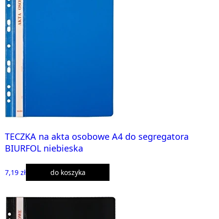
TECZKA na akta osobowe A4 do segregatora
BIURFOL niebieska
7,19 zł
do koszyka