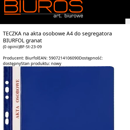
TECZKA na akta osobowe A4 do segregatora
BIURFOL granat
(0 opinii)
BF-St-23-09
Producent:
Biurfol
EAN:
5907214106090
Dostępność:
dostępny
Stan produktu:
nowy