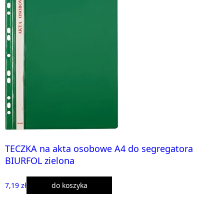
TECZKA na akta osobowe A4 do segregatora
BIURFOL zielona
7,19 zł
do koszyka