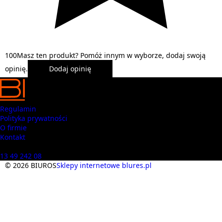
1
0
0
Masz ten produkt? Pomóż innym w wyborze, dodaj swoją
opinię.
Dodaj opinię
Regulamin
Polityka prywatności
O firmie
Kontakt
Masz pytania? Zadzwoń
13 49 242 08
© 2026 BIUROS
Sklepy internetowe blures.pl