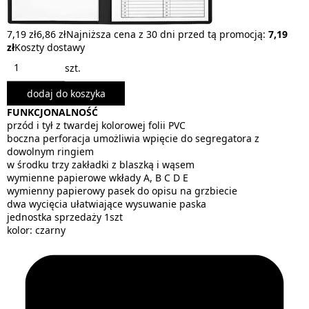
7,19 zł
6,86 zł
Najniższa cena z 30 dni przed tą promocją:
7,19
zł
Koszty dostawy
szt.
dodaj do koszyka
FUNKCJONALNOŚĆ
przód i tył z twardej kolorowej folii PVC
boczna perforacja umożliwia wpięcie do segregatora z
dowolnym ringiem
w środku trzy zakładki z blaszką i wąsem
wymienne papierowe wkłady A, B C D E
wymienny papierowy pasek do opisu na grzbiecie
dwa wycięcia ułatwiające wysuwanie paska
jednostka sprzedaży 1szt
kolor: czarny