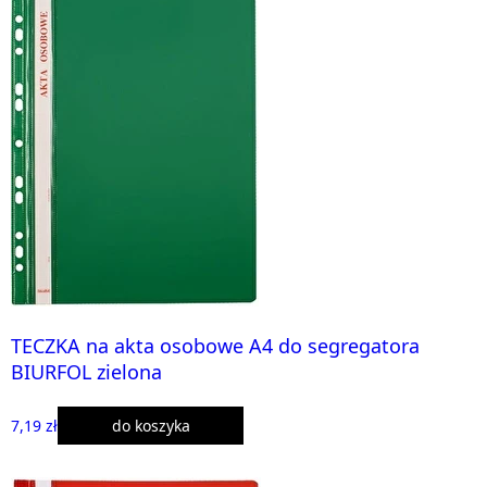
TECZKA na akta osobowe A4 do segregatora
BIURFOL zielona
7,19 zł
do koszyka