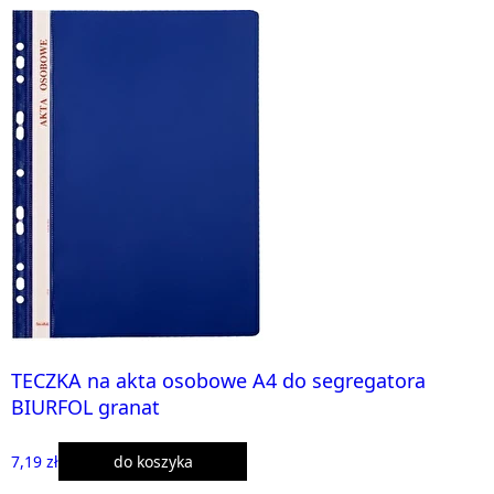
TECZKA na akta osobowe A4 do segregatora
BIURFOL granat
7,19 zł
do koszyka