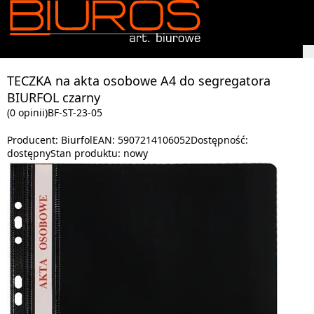
TECZKA na akta osobowe A4 do segregatora
BIURFOL czarny
(0 opinii)
BF-ST-23-05
Producent:
Biurfol
EAN:
5907214106052
Dostępność:
dostępny
Stan produktu:
nowy