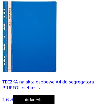
TECZKA na akta osobowe A4 do segregatora
BIURFOL niebieska
7,19 zł
do koszyka