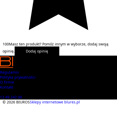
1
0
0
Masz ten produkt? Pomóż innym w wyborze, dodaj swoją
opinię.
Dodaj opinię
Regulamin
Polityka prywatności
O firmie
Kontakt
Masz pytania? Zadzwoń
13 49 242 08
© 2026 BIUROS
Sklepy internetowe blures.pl