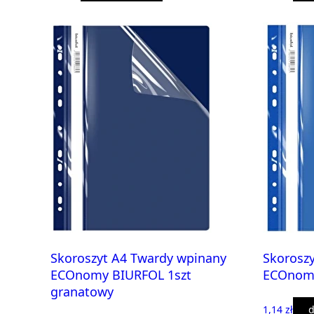
Skoroszyt A4 Twardy wpinany
Skorosz
ECOnomy BIURFOL 1szt
ECOnomy
granatowy
1,14 zł
d