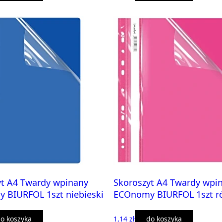
yt A4 Twardy wpinany
Skoroszyt A4 Twardy wpi
 BIURFOL 1szt niebieski
ECOnomy BIURFOL 1szt r
o koszyka
1,14 zł
do koszyka