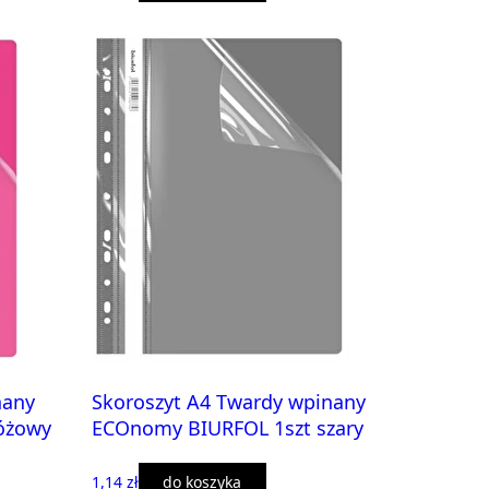
nany
Skoroszyt A4 Twardy wpinany
óżowy
ECOnomy BIURFOL 1szt szary
1,14 zł
do koszyka