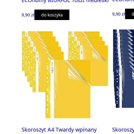
ECOnomy BIURFOL 10szt niebieski
9,90 zł
d
9,90 zł
do koszyka
Skoroszyt A4 Twardy wpinany
Skorosz