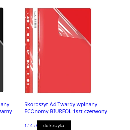
nany
Skoroszyt A4 Twardy wpinany
zarny
ECOnomy BIURFOL 1szt czerwony
1,14 zł
do koszyka