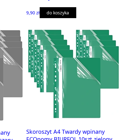
9,90 zł
do koszyka
Skoroszyt A4 Twardy wpinany
nany
ECOnomy BIURFOL 10szt zielony