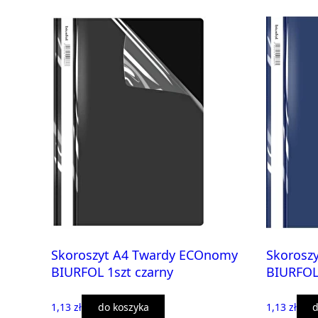
Skoroszyt A4 Twardy ECOnomy
Skorosz
BIURFOL 1szt czarny
BIURFOL 
1,13 zł
do koszyka
1,13 zł
d