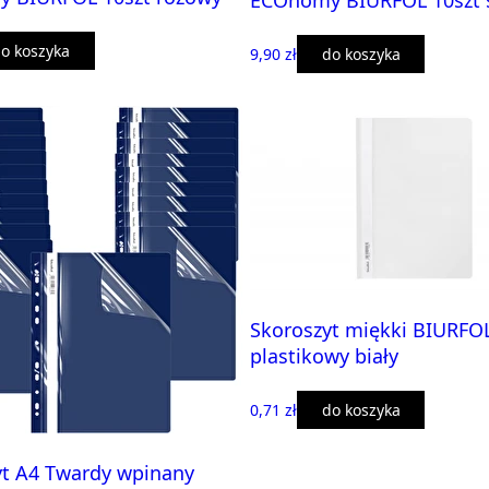
ECOnomy BIURFOL 10szt 
o koszyka
9,90 zł
do koszyka
Skoroszyt miękki BIURFO
plastikowy biały
0,71 zł
do koszyka
yt A4 Twardy wpinany