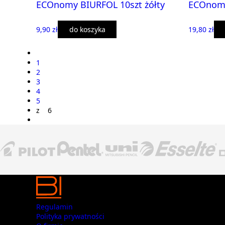
ECOnomy BIURFOL 10szt żółty
ECOnomy
9,90 zł
do koszyka
19,80 zł
1
2
3
4
5
z 6
Regulamin
Polityka prywatności