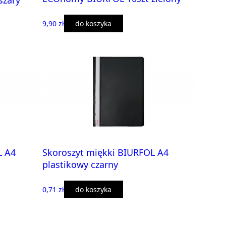
szary
9,90 zł
do koszyka
L A4
Skoroszyt miękki BIURFOL A4
plastikowy czarny
0,71 zł
do koszyka