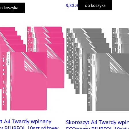
9,80 zł
do koszyka
o koszyka
yt A4 Twardy wpinany
Skoroszyt A4 Twardy wpi
 BIURFOL 10szt różowy