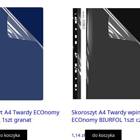
yt A4 Twardy ECOnomy
Skoroszyt A4 Twardy wpi
1szt granat
ECOnomy BIURFOL 1szt c
o koszyka
1,14 zł
do koszyka