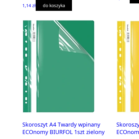
1,14 zł
do koszyka
Skoroszyt A4 Twardy wpinany
Skorosz
ECOnomy BIURFOL 1szt zielony
ECOnomy