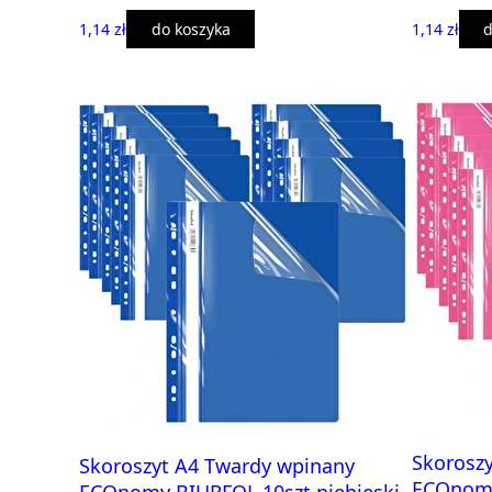
1,14 zł
do koszyka
1,14 zł
d
Skorosz
Skoroszyt A4 Twardy wpinany
ECOnomy