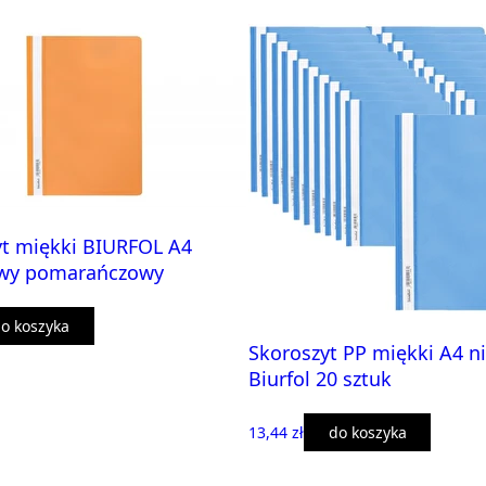
yt miękki BIURFOL A4
owy pomarańczowy
o koszyka
Skoroszyt PP miękki A4 ni
Biurfol 20 sztuk
13,44 zł
do koszyka