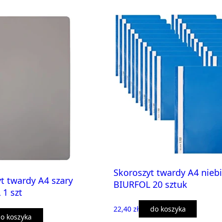
Skoroszyt twardy A4 niebi
t twardy A4 szary
BIURFOL 20 sztuk
1 szt
22,40 zł
do koszyka
o koszyka