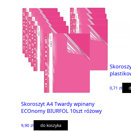
Skorosz
plastik
0,71 zł
d
Skoroszyt A4 Twardy wpinany
ECOnomy BIURFOL 10szt różowy
9,90 zł
do koszyka