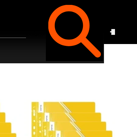
Czego
szukasz?