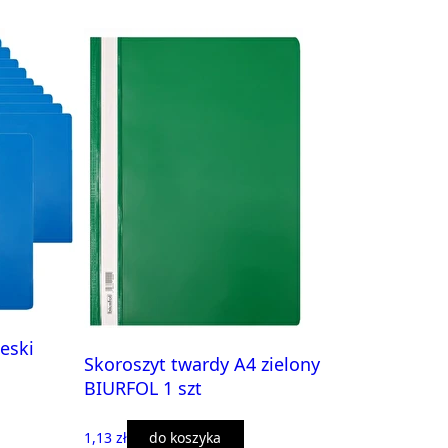
eski
Skoroszyt twardy A4 zielony
BIURFOL 1 szt
1,13 zł
do koszyka