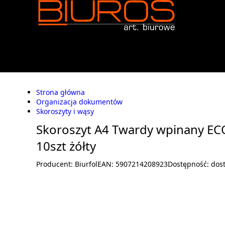
Strona główna
Organizacja dokumentów
Skoroszyty i wąsy
Skoroszyt A4 Twardy wpinany 
10szt żółty
Producent:
Biurfol
EAN:
5907214208923
Dostępność:
dos