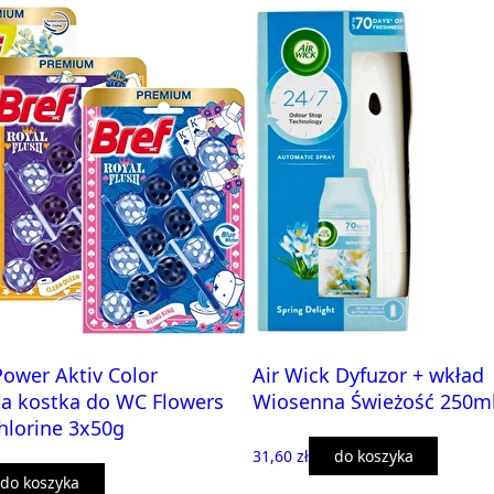
Power Aktiv Color
Air Wick Dyfuzor + wkład
ka kostka do WC Flowers
Wiosenna Świeżość 250m
hlorine 3x50g
31,60 zł
do koszyka
do koszyka