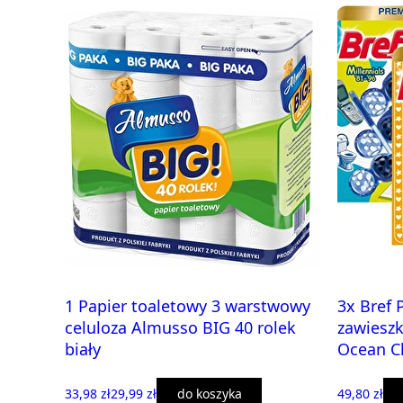
1 Papier toaletowy 3 warstwowy
3x Bref 
celuloza Almusso BIG 40 rolek
zawiesz
biały
Ocean C
33,98 zł
29,99 zł
do koszyka
49,80 zł