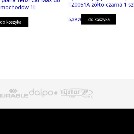
piana Tenzi Car Max do
TZ0051A żółto-czarna 1 s
amochodów 1L
5,39 zł
do koszyka
do koszyka