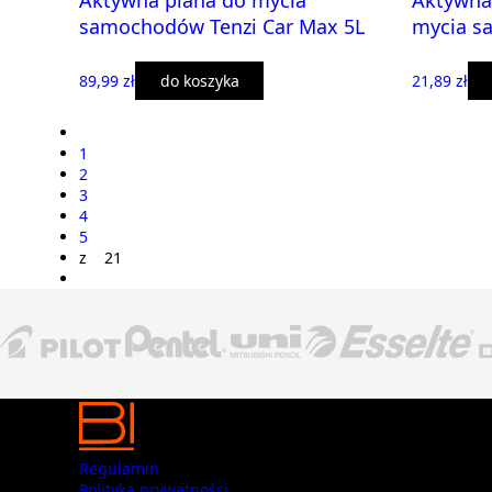
Aktywna piana do mycia
Aktywna 
samochodów Tenzi Car Max 5L
mycia s
89,99 zł
do koszyka
21,89 zł
1
2
3
4
5
z 21
Regulamin
Polityka prywatności