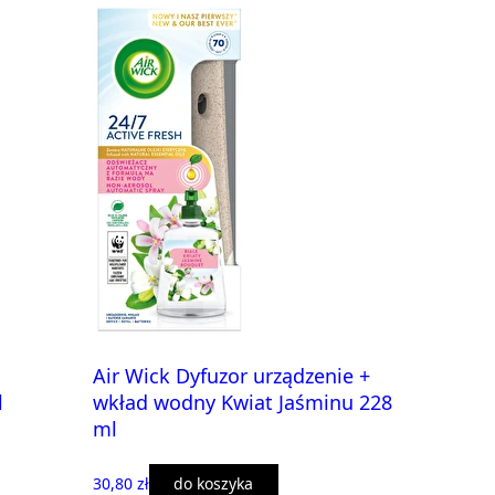
Air Wick Dyfuzor urządzenie +
l
wkład wodny Kwiat Jaśminu 228
ml
30,80 zł
do koszyka