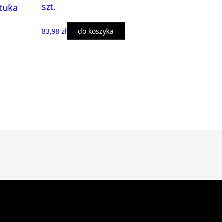
szt.
ztuka
83,98 zł
do koszyka