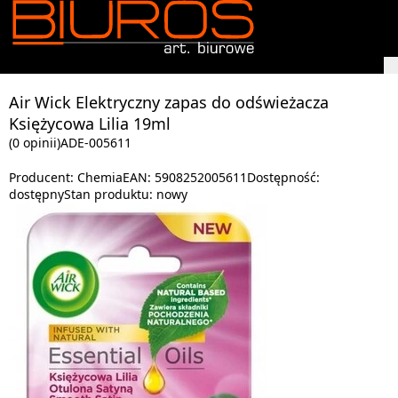
Air Wick Elektryczny zapas do odświeżacza
Księżycowa Lilia 19ml
(0 opinii)
ADE-005611
Producent:
Chemia
EAN:
5908252005611
Dostępność:
dostępny
Stan produktu:
nowy