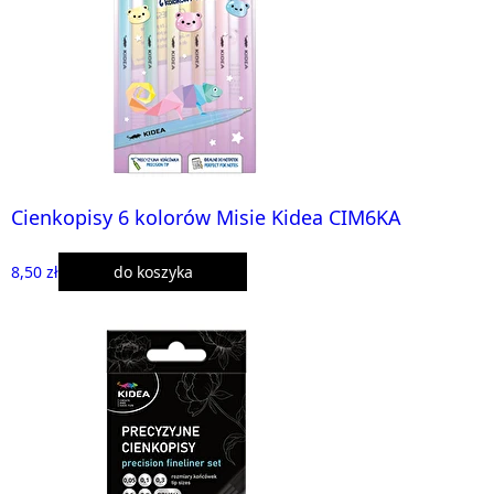
Cienkopisy 6 kolorów Misie Kidea CIM6KA
8,50 zł
do koszyka