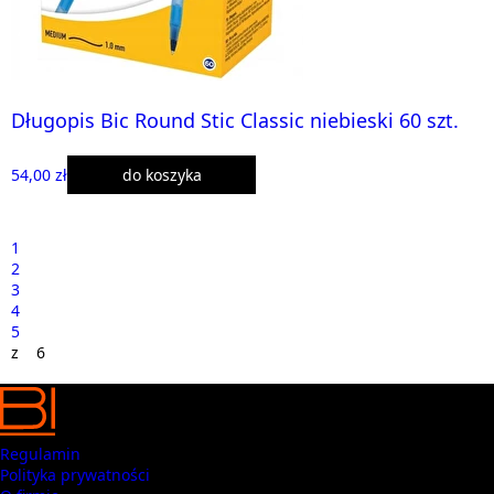
Długopis Bic Round Stic Classic niebieski 60 szt.
54,00 zł
do koszyka
1
2
3
4
5
z 6
Regulamin
Polityka prywatności