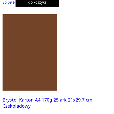
86,09 zł
do koszyka
Brystol Karton A4 170g 25 ark 21x29,7 cm
Czekoladowy