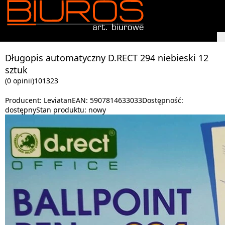
Długopis automatyczny D.RECT 294 niebieski 12
sztuk
(0 opinii)
101323
Producent:
Leviatan
EAN:
5907814633033
Dostępność:
dostępny
Stan produktu:
nowy