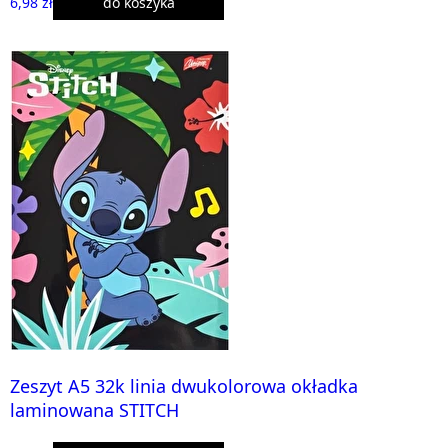
6,98 zł
do koszyka
Zeszyt A5 32k linia dwukolorowa okładka
laminowana STITCH