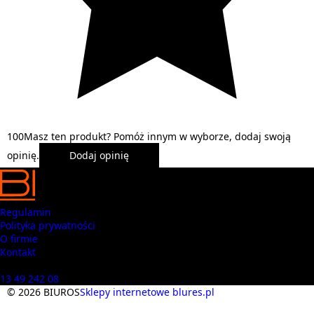
1
0
0
Masz ten produkt? Pomóż innym w wyborze, dodaj swoją
opinię.
Dodaj opinię
Regulamin
Polityka prywatności
O firmie
Kontakt
Masz pytania? Zadzwoń
13 49 242 08
© 2026 BIUROS
Sklepy internetowe blures.pl