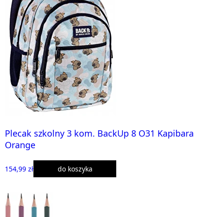
Plecak szkolny 3 kom. BackUp 8 O31 Kapibara
Orange
154,99 zł
do koszyka