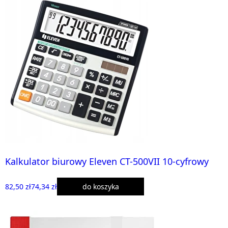
Kalkulator biurowy Eleven CT-500VII 10-cyfrowy
82,50 zł
74,34 zł
do koszyka