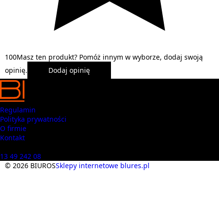
1
0
0
Masz ten produkt? Pomóż innym w wyborze, dodaj swoją
opinię.
Dodaj opinię
Regulamin
Polityka prywatności
O firmie
Kontakt
Masz pytania? Zadzwoń
13 49 242 08
© 2026 BIUROS
Sklepy internetowe blures.pl