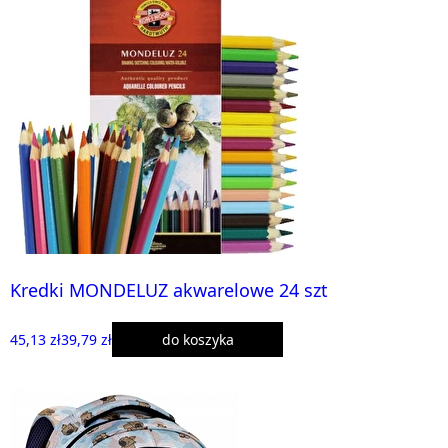
Kredki MONDELUZ akwarelowe 24 szt
45,13 zł
39,79 zł
do koszyka