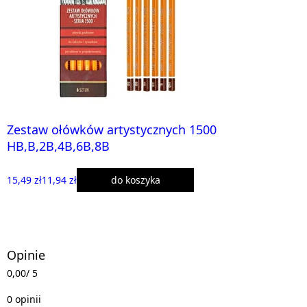
Zestaw ołówków artystycznych 1500
HB,B,2B,4B,6B,8B
15,49 zł
11,94 zł
do koszyka
Opinie
0,00
/ 5
0 opinii