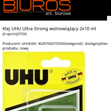
Klej UHU Ultra Strong wolnowiążący 2x10 ml
(0 opinii)
37550
Producent:
UHU
EAN:
4026700375503
Dostępność:
dostępny
Stan
produktu:
nowy