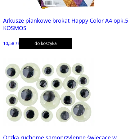
Arkusze piankowe brokat Happy Color A4 opk.5
KOSMOS
10,58 zł
do koszyka
Oczka ruchome samoprzylepne świecące w