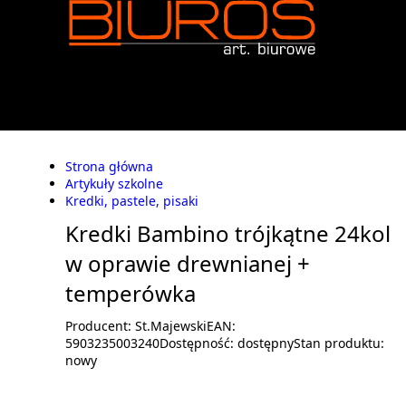
Strona główna
Artykuły szkolne
Kredki, pastele, pisaki
Kredki Bambino trójkątne 24kol
w oprawie drewnianej +
temperówka
Producent:
St.Majewski
EAN:
5903235003240
Dostępność:
dostępny
Stan produktu:
nowy