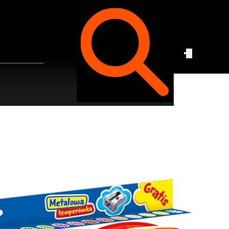
Czego
szukasz?