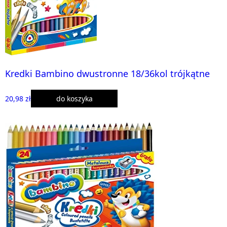
Kredki Bambino dwustronne 18/36kol trójkątne
20,98 zł
do koszyka