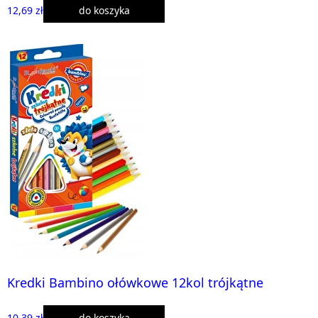
12,69 zł
do koszyka
Kredki Bambino ołówkowe 12kol trójkątne
10,39 zł
do koszyka