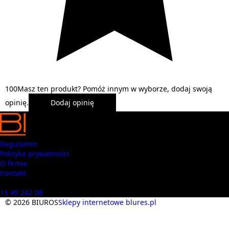
1
0
0
Masz ten produkt? Pomóż innym w wyborze, dodaj swoją
opinię.
Dodaj opinię
Regulamin
Polityka prywatności
O firmie
Kontakt
Masz pytania? Zadzwoń
13 49 242 08
© 2026 BIUROS
Sklepy internetowe blures.pl