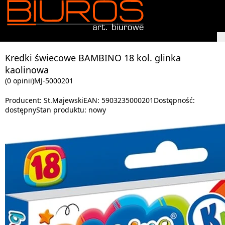
Kredki świecowe BAMBINO 18 kol. glinka
kaolinowa
(0 opinii)
MJ-5000201
Producent:
St.Majewski
EAN:
5903235000201
Dostępność:
dostępny
Stan produktu:
nowy