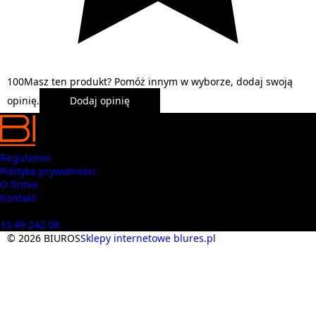
1
0
0
Masz ten produkt? Pomóż innym w wyborze, dodaj swoją
opinię.
Dodaj opinię
Regulamin
Polityka prywatności
O firmie
Kontakt
Masz pytania? Zadzwoń
13 49 242 08
© 2026 BIUROS
Sklepy internetowe blures.pl