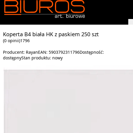
Koperta B4 biała HK z paskiem 250 szt
(0 opinii)
1796
Producent:
Rayan
EAN:
5903792311796
Dostępność:
dostępny
Stan produktu:
nowy