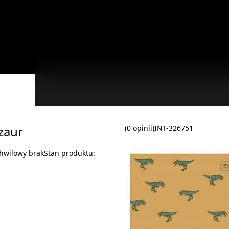
zaur
(0 opinii)
INT-326751
hwilowy brak
Stan produktu: