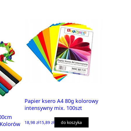
Papier ksero A4 80g kolorowy
intensywny mix. 100szt
100cm
18,98 zł
15,89 zł
do koszyka
 Kolorów