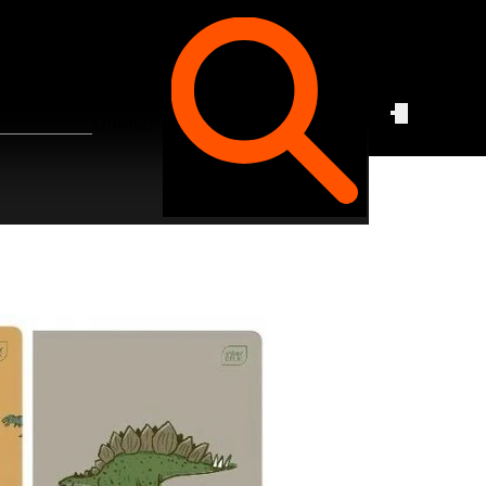
Czego
szukasz?