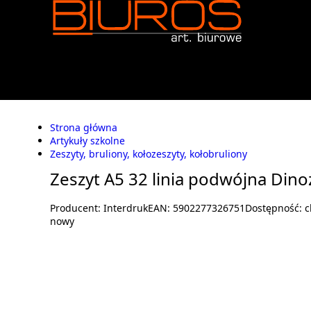
Strona główna
Artykuły szkolne
Zeszyty, bruliony, kołozeszyty, kołobruliony
Zeszyt A5 32 linia podwójna Dino
Producent:
Interdruk
EAN:
5902277326751
Dostępność:
c
nowy