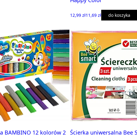
12,99 zł
11,69 zł
do koszyka
ina BAMBINO 12 kolorów 2
Ścierka uniwersalna Bee 