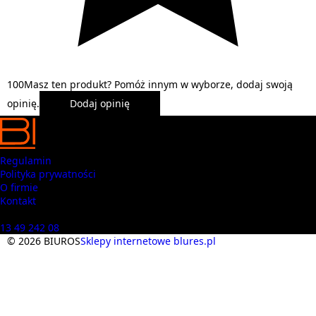
1
0
0
Masz ten produkt? Pomóż innym w wyborze, dodaj swoją
opinię.
Dodaj opinię
Regulamin
Polityka prywatności
O firmie
Kontakt
Masz pytania? Zadzwoń
13 49 242 08
© 2026 BIUROS
Sklepy internetowe blures.pl