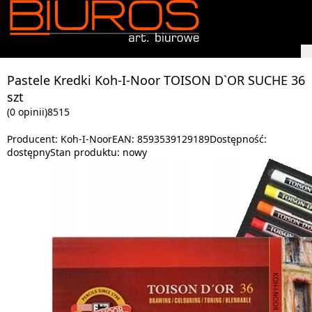
Pastele Kredki Koh-I-Noor TOISON D`OR SUCHE 36
szt
(0 opinii)
8515
Producent:
Koh-I-Noor
EAN:
8593539129189
Dostępność:
dostępny
Stan produktu:
nowy