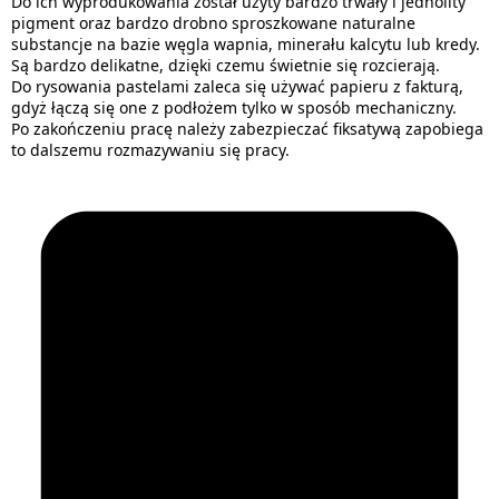
Do ich wyprodukowania został użyty bardzo trwały i jednolity
pigment oraz bardzo drobno sproszkowane naturalne
substancje na bazie węgla wapnia, minerału kalcytu lub kredy.
Są bardzo delikatne, dzięki czemu świetnie się rozcierają.
Do rysowania pastelami zaleca się używać papieru z fakturą,
gdyż łączą się one z podłożem tylko w sposób mechaniczny.
Po zakończeniu pracę należy zabezpieczać fiksatywą zapobiega
to dalszemu rozmazywaniu się pracy.