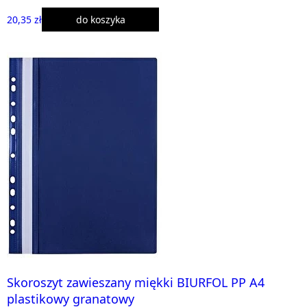
20,35 zł
do koszyka
Skoroszyt zawieszany miękki BIURFOL PP A4
plastikowy granatowy