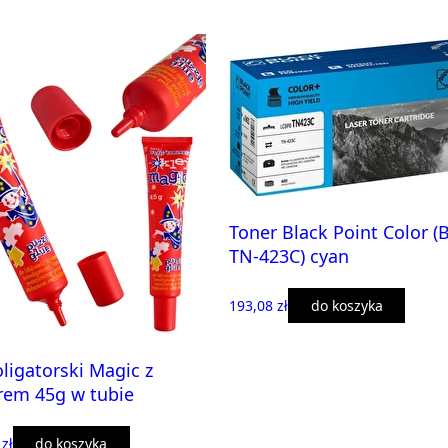
Toner Black Point Color (
TN-423C) cyan
193,08 zł
do koszyka
oligatorski Magic z
rem 45g w tubie
 zł
do koszyka