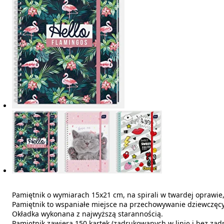
Pamiętnik o wymiarach 15x21 cm, na spirali w twardej oprawi
Pamiętnik to wspaniałe miejsce na przechowywanie dziewczęcy
Okładka wykonana z najwyższą starannością.
Pamiętnik zawiera 150 kartek (zadrukowanych w linię i bez za