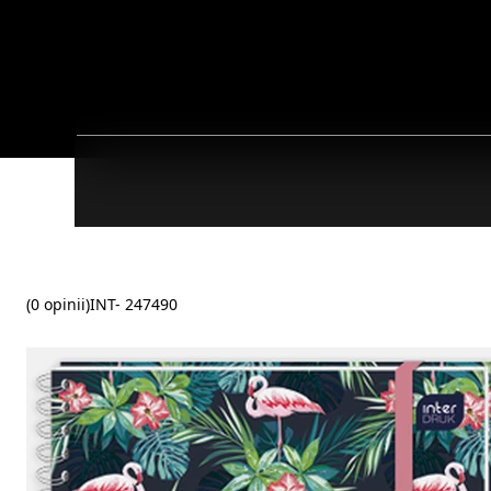
(0 opinii)
INT- 247490