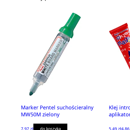
Marker Pentel suchościeralny
Klej intr
MW50M zielony
aplikato
7,97 zł
do koszyka
5,49 zł
4,86