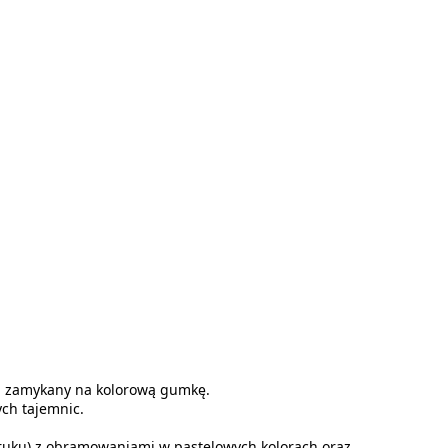
e, zamykany na kolorową gumkę.
ch tajemnic.
druku) z obramowaniami w pastelowych kolorach oraz