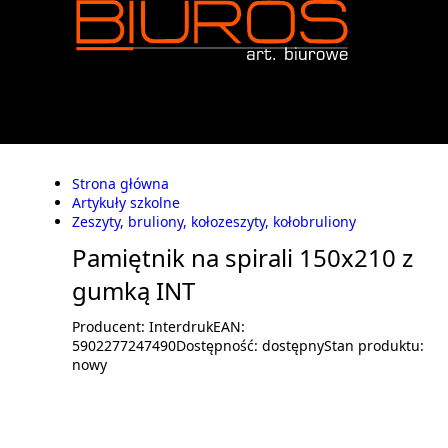
Strona główna
Artykuły szkolne
Zeszyty, bruliony, kołozeszyty, kołobruliony
Pamiętnik na spirali 150x210 z
gumką INT
Producent:
Interdruk
EAN:
5902277247490
Dostępność:
dostępny
Stan produktu:
nowy