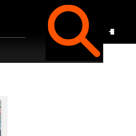
Czego
szukasz?