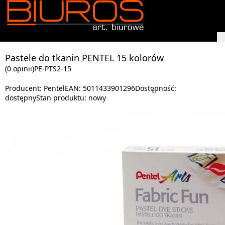
Pastele do tkanin PENTEL 15 kolorów
(0 opinii)
PE-PTS2-15
Producent:
Pentel
EAN:
5011433901296
Dostępność:
dostępny
Stan produktu:
nowy