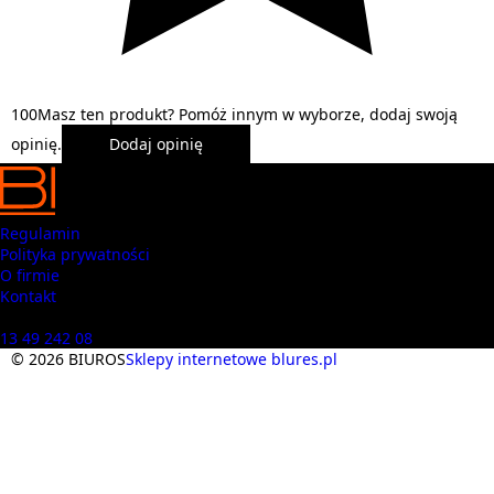
1
0
0
Masz ten produkt? Pomóż innym w wyborze, dodaj swoją
opinię.
Dodaj opinię
Regulamin
Polityka prywatności
O firmie
Kontakt
Masz pytania? Zadzwoń
13 49 242 08
© 2026 BIUROS
Sklepy internetowe blures.pl