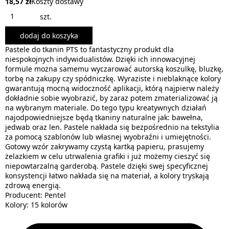
18,57 zł
Koszty dostawy
szt.
dodaj do koszyka
Pastele do tkanin PTS to fantastyczny produkt dla
niespokojnych indywidualistów. Dzięki ich innowacyjnej
formule można samemu wyczarować autorską koszulkę, bluzkę,
torbę na zakupy czy spódniczkę. Wyraziste i nieblaknące kolory
gwarantują mocną widoczność aplikacji, którą najpierw należy
dokładnie sobie wyobrazić, by zaraz potem zmaterializować ją
na wybranym materiale. Do tego typu kreatywnych działań
najodpowiedniejsze będą tkaniny naturalne jak: bawełna,
jedwab oraz len. Pastele nakłada się bezpośrednio na tekstylia
za pomocą szablonów lub własnej wyobraźni i umiejętności.
Gotowy wzór zakrywamy czystą kartką papieru, prasujemy
żelazkiem w celu utrwalenia grafiki i już możemy cieszyć się
niepowtarzalną garderobą. Pastele dzięki swej specyficznej
konsystencji łatwo nakłada się na materiał, a kolory tryskają
zdrową energią.
Producent: Pentel
Kolory: 15 kolorów