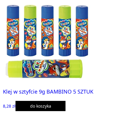
Klej w sztyfcie 9g BAMBINO 5 SZTUK
8,28 zł
do koszyka