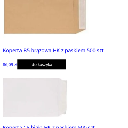
Koperta B5 brązowa HK z paskiem 500 szt
86,09 zł
do koszyka
Koperta C5 biała HK z paskiem 500 szt