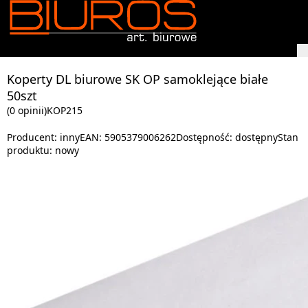
Koperty DL biurowe SK OP samoklejące białe
50szt
(0 opinii)
KOP215
Producent:
inny
EAN:
5905379006262
Dostępność:
dostępny
Stan
produktu:
nowy