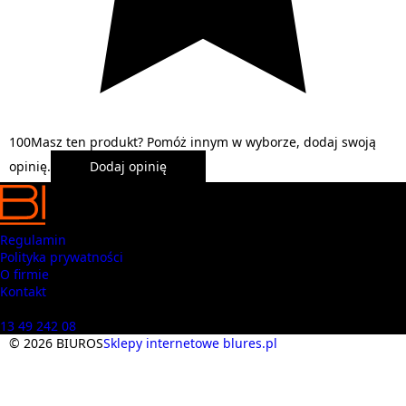
1
0
0
Masz ten produkt? Pomóż innym w wyborze, dodaj swoją
opinię.
Dodaj opinię
Regulamin
Polityka prywatności
O firmie
Kontakt
Masz pytania? Zadzwoń
13 49 242 08
© 2026 BIUROS
Sklepy internetowe blures.pl