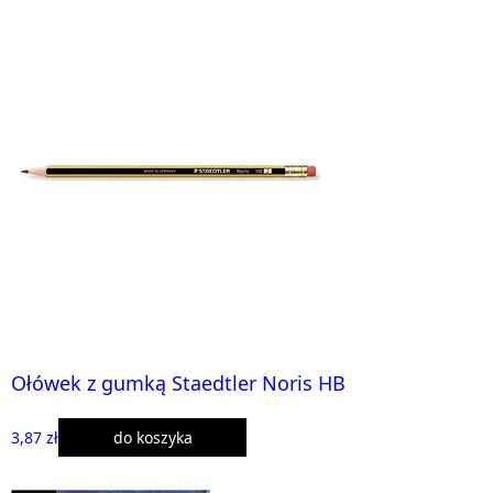
Ołówek z gumką Staedtler Noris HB
3,87 zł
do koszyka