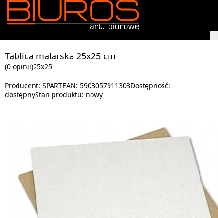
Tablica malarska 25x25 cm
(0 opinii)
25x25
Producent:
SPART
EAN:
5903057911303
Dostępność:
dostępny
Stan produktu:
nowy