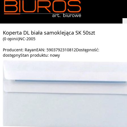
Koperta DL biała samoklejąca SK 50szt
(0 opinii)
NC-2005
Producent:
Rayan
EAN:
5903792310812
Dostępność:
dostępny
Stan produktu:
nowy