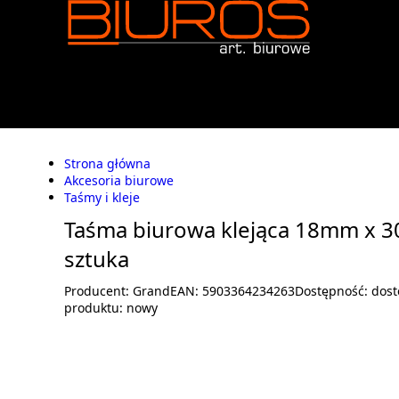
Strona główna
Akcesoria biurowe
Taśmy i kleje
Taśma biurowa klejąca 18mm x 3
sztuka
Producent:
Grand
EAN:
5903364234263
Dostępność:
dost
produktu:
nowy