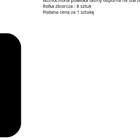
Wzmocniona powłoka taśmy odporna na starze
Rolka zbiorcza : 8 sztuk
Podana cena za 1 sztukę