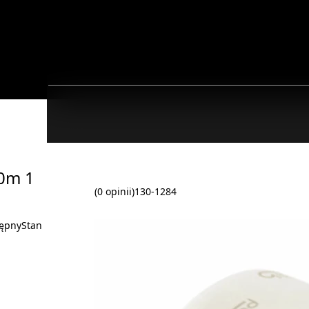
0m 1
(0 opinii)
130-1284
ępny
Stan