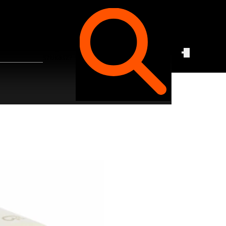
Czego
szukasz?