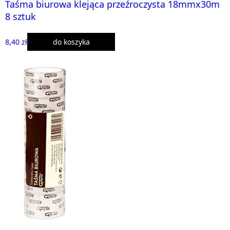
Taśma biurowa klejąca przeźroczysta 18mmx30m
8 sztuk
8,40 zł
do koszyka