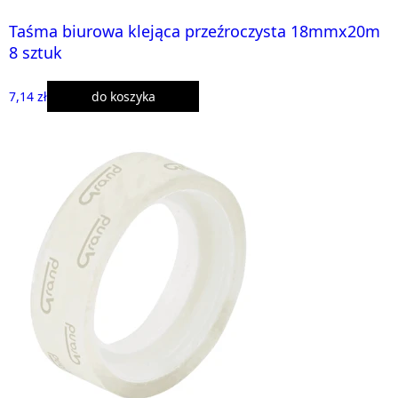
Taśma biurowa klejąca przeźroczysta 18mmx20m
8 sztuk
7,14 zł
do koszyka