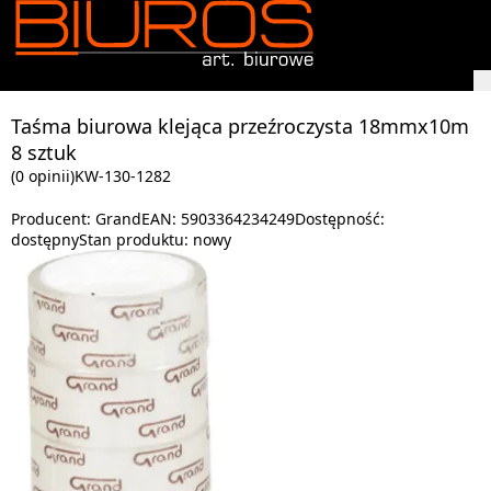
Taśma biurowa klejąca przeźroczysta 18mmx10m
8 sztuk
(0 opinii)
KW-130-1282
Producent:
Grand
EAN:
5903364234249
Dostępność:
dostępny
Stan produktu:
nowy