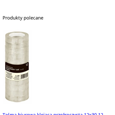
Produkty polecane
Taśma biurowa klejąca przeźroczysta 12x30 12