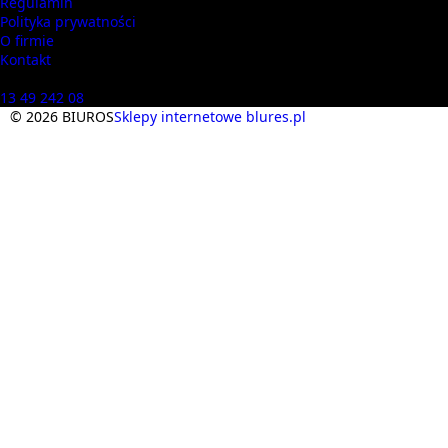
Regulamin
Polityka prywatności
O firmie
Kontakt
Masz pytania? Zadzwoń
13 49 242 08
© 2026 BIUROS
Sklepy internetowe blures.pl