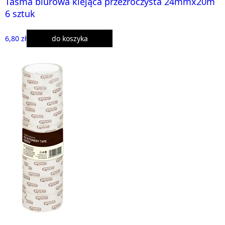
Taśma biurowa klejąca przeźroczysta 24mmx20m
6 sztuk
6,80 zł
do koszyka