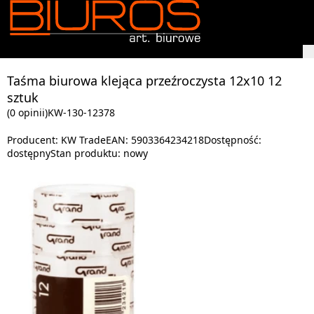
Taśma biurowa klejąca przeźroczysta 12x10 12
sztuk
(0 opinii)
KW-130-12378
Producent:
KW Trade
EAN:
5903364234218
Dostępność:
dostępny
Stan produktu:
nowy