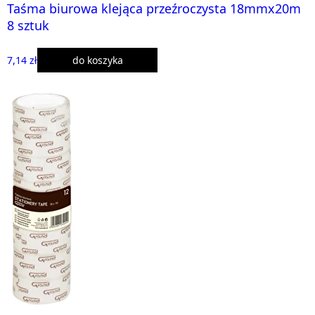
Taśma biurowa klejąca przeźroczysta 18mmx20m
8 sztuk
7,14 zł
do koszyka