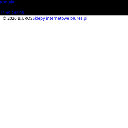
Kontakt
Masz pytania? Zadzwoń
13 49 242 08
© 2026 BIUROS
Sklepy internetowe blures.pl