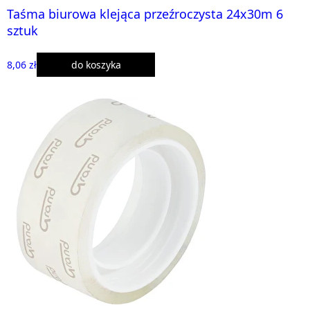
Taśma biurowa klejąca przeźroczysta 24x30m 6
sztuk
8,06 zł
do koszyka