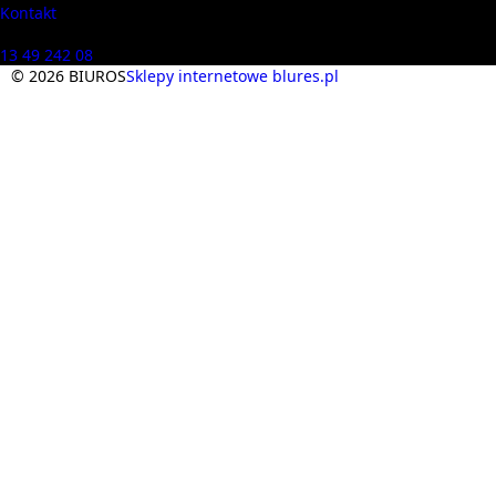
Kontakt
Masz pytania? Zadzwoń
13 49 242 08
© 2026 BIUROS
Sklepy internetowe blures.pl