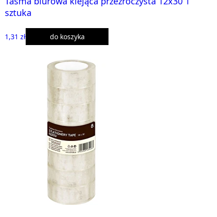
Taśma biurowa klejąca przeźroczysta 12x30 1
sztuka
1,31 zł
do koszyka