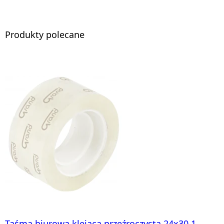
Produkty polecane
Taśma biurowa klejąca przeźroczysta 24x30 1