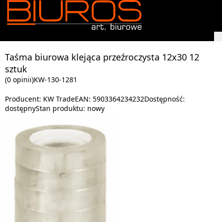
Taśma biurowa klejąca przeźroczysta 12x30 12
sztuk
(0 opinii)
KW-130-1281
Producent:
KW Trade
EAN:
5903364234232
Dostępność:
dostępny
Stan produktu:
nowy