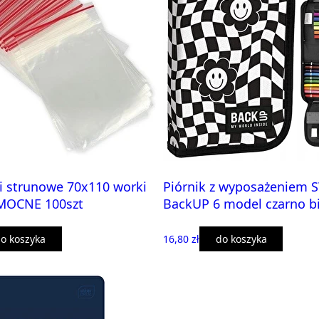
i strunowe 70x110 worki
Piórnik z wyposażeniem 
 MOCNE 100szt
BackUP 6 model czarno bi
o koszyka
16,80 zł
do koszyka