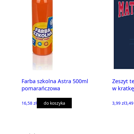
Farba szkolna Astra 500ml
Zeszyt t
pomarańczowa
w kratk
16,58 zł
do koszyka
3,99 zł
3,49