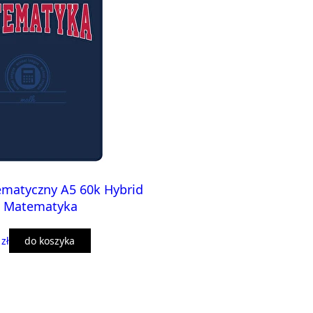
ematyczny A5 60k Hybrid
ę Matematyka
 zł
do koszyka