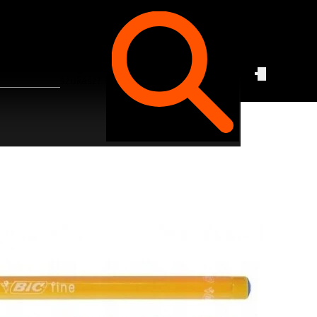
Czego
szukasz?