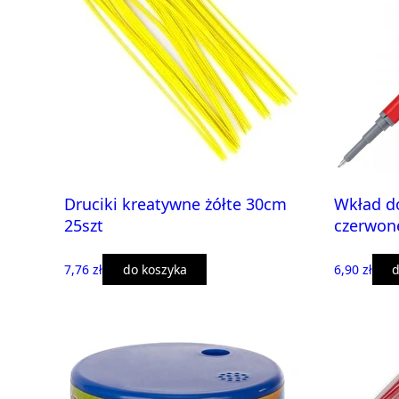
Druciki kreatywne żółte 30cm
Wkład do
25szt
czerwon
7,76 zł
do koszyka
6,90 zł
d