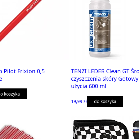
 Pilot Frixion 0,5
TENZI LEDER Clean GT Śr
e
czyszczenia skóry Gotowy
użycia 600 ml
o koszyka
19,99 zł
do koszyka