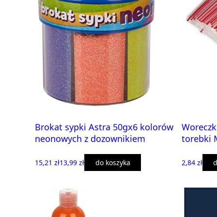
Brokat sypki Astra 50gx6 kolorów
Woreczk
neonowych z dozownikiem
torebki
15,21 zł
13,99 zł
do koszyka
2,84 zł
d