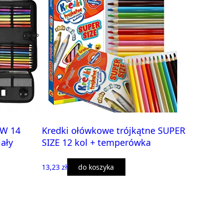
SW 14
Kredki ołówkowe trójkątne SUPER
ały
SIZE 12 kol + temperówka
13,23 zł
do koszyka