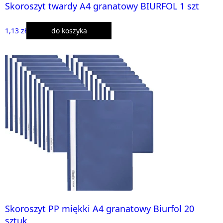
Skoroszyt twardy A4 granatowy BIURFOL 1 szt
1,13 zł
do koszyka
Skoroszyt PP miękki A4 granatowy Biurfol 20
sztuk