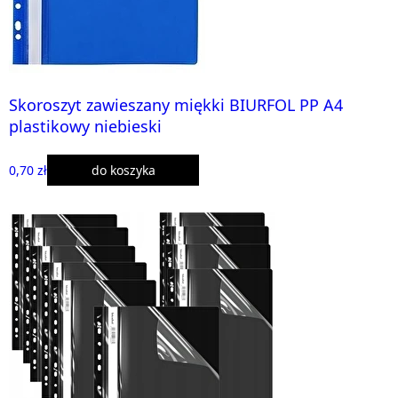
Skoroszyt zawieszany miękki BIURFOL PP A4
plastikowy niebieski
0,70 zł
do koszyka