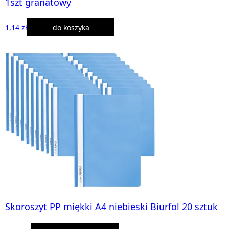
1szt granatowy
1,14 zł
do koszyka
Skoroszyt PP miękki A4 niebieski Biurfol 20 sztuk