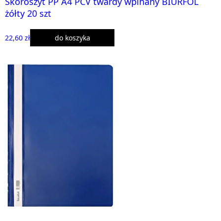
Skoroszyt PP A4 PCV twardy wpinany BIURFOL
żółty 20 szt
22,60 zł
do koszyka