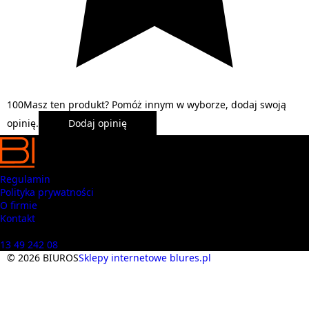
1
0
0
Masz ten produkt? Pomóż innym w wyborze, dodaj swoją
opinię.
Dodaj opinię
Regulamin
Polityka prywatności
O firmie
Kontakt
Masz pytania? Zadzwoń
13 49 242 08
© 2026 BIUROS
Sklepy internetowe blures.pl