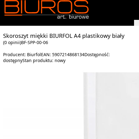
Skoroszyt miękki BIURFOL A4 plastikowy biały
(0 opinii)
BF-SPP-00-06
Producent:
Biurfol
EAN:
5907214868134
Dostępność:
dostępny
Stan produktu:
nowy