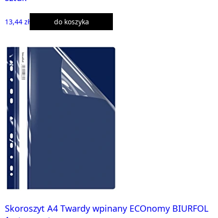
13,44 zł
do koszyka
Skoroszyt A4 Twardy wpinany ECOnomy BIURFOL