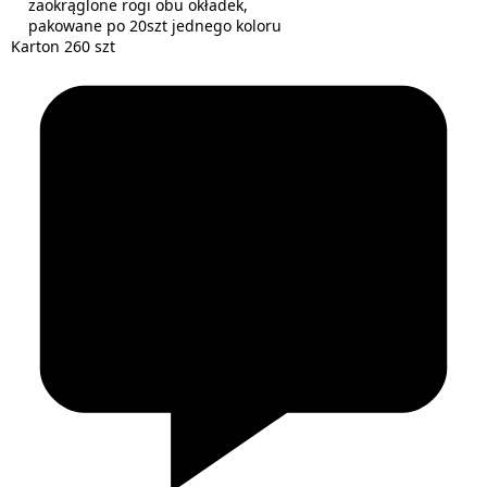
zaokrąglone rogi obu okładek,
pakowane po 20szt jednego koloru
Karton 260 szt