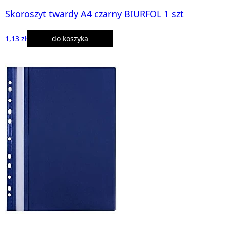
Skoroszyt twardy A4 czarny BIURFOL 1 szt
1,13 zł
do koszyka