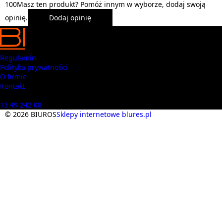
1
0
0
Masz ten produkt? Pomóż innym w wyborze, dodaj swoją
opinię.
Dodaj opinię
Regulamin
Polityka prywatności
O firmie
Kontakt
Masz pytania? Zadzwoń
13 49 242 08
© 2026 BIUROS
Sklepy internetowe blures.pl