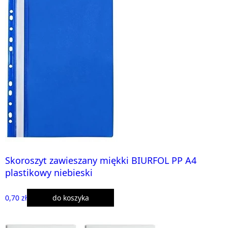
Skoroszyt zawieszany miękki BIURFOL PP A4
plastikowy niebieski
0,70 zł
do koszyka