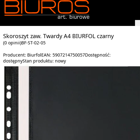
Skoroszyt zaw. Twardy A4 BIURFOL czarny
(0 opinii)
BF-ST-02-05
Producent:
Biurfol
EAN:
5907214750057
Dostępność:
dostępny
Stan produktu:
nowy