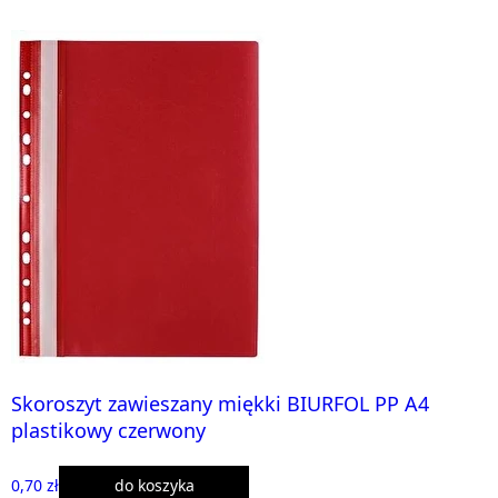
Skoroszyt zawieszany miękki BIURFOL PP A4
plastikowy czerwony
0,70 zł
do koszyka