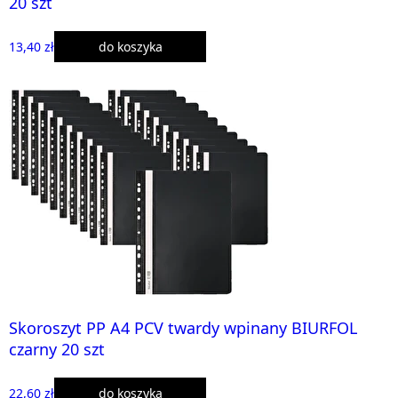
20 szt
13,40 zł
do koszyka
Skoroszyt PP A4 PCV twardy wpinany BIURFOL
czarny 20 szt
22,60 zł
do koszyka