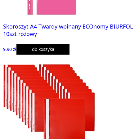
Skoroszyt A4 Twardy wpinany ECOnomy BIURFOL
10szt różowy
9,90 zł
do koszyka