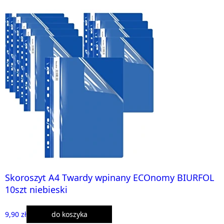
Skoroszyt A4 Twardy wpinany ECOnomy BIURFOL
10szt niebieski
9,90 zł
do koszyka