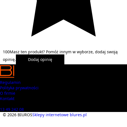
1
0
0
Masz ten produkt? Pomóż innym w wyborze, dodaj swoją
opinię.
Dodaj opinię
Regulamin
Polityka prywatności
O firmie
Kontakt
Masz pytania? Zadzwoń
13 49 242 08
© 2026 BIUROS
Sklepy internetowe blures.pl