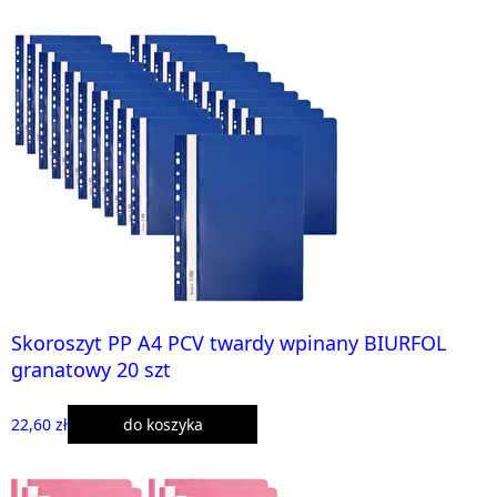
Skoroszyt PP A4 PCV twardy wpinany BIURFOL
granatowy 20 szt
22,60 zł
do koszyka