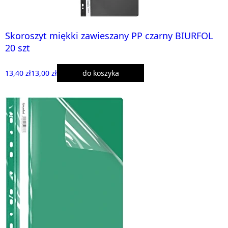
Skoroszyt miękki zawieszany PP czarny BIURFOL
20 szt
13,40 zł
13,00 zł
do koszyka