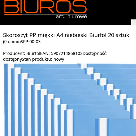
Skoroszyt PP miękki A4 niebieski Biurfol 20 sztuk
(0 opinii)
SPP-00-03
Producent:
Biurfol
EAN:
5907214868103
Dostępność:
dostępny
Stan produktu:
nowy