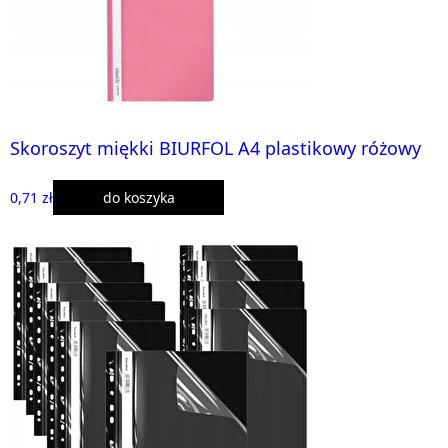
Skoroszyt miękki BIURFOL A4 plastikowy różowy
0,71 zł
do koszyka