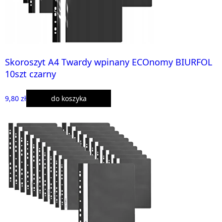
Skoroszyt A4 Twardy wpinany ECOnomy BIURFOL
10szt czarny
9,80 zł
do koszyka