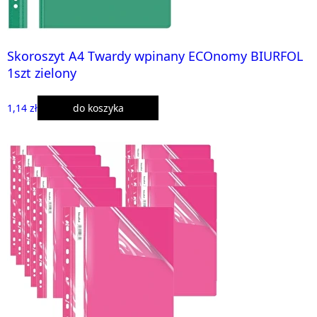
Skoroszyt A4 Twardy wpinany ECOnomy BIURFOL
1szt zielony
1,14 zł
do koszyka