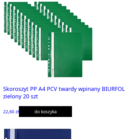
Skoroszyt PP A4 PCV twardy wpinany BIURFOL
zielony 20 szt
22,60 zł
do koszyka