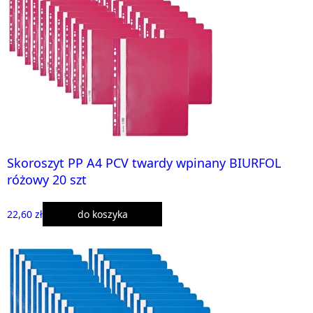
Skoroszyt PP A4 PCV twardy wpinany BIURFOL
różowy 20 szt
22,60 zł
do koszyka