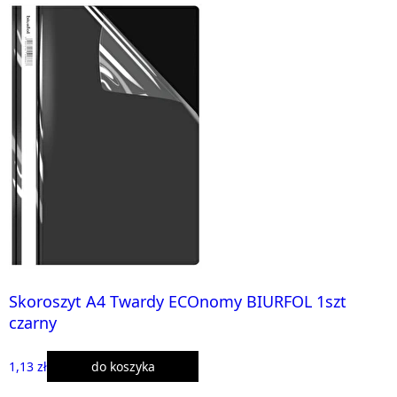
Skoroszyt A4 Twardy ECOnomy BIURFOL 1szt
czarny
1,13 zł
do koszyka