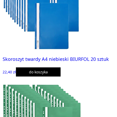
Skoroszyt twardy A4 niebieski BIURFOL 20 sztuk
22,40 zł
do koszyka