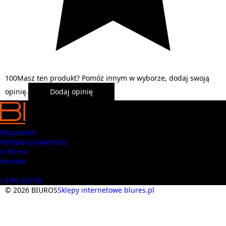
1
0
0
Masz ten produkt? Pomóż innym w wyborze, dodaj swoją
opinię.
Dodaj opinię
Regulamin
Polityka prywatności
O firmie
Kontakt
Masz pytania? Zadzwoń
13 49 242 08
© 2026 BIUROS
Sklepy internetowe blures.pl