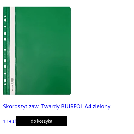
Skoroszyt zaw. Twardy BIURFOL A4 zielony
1,14 zł
do koszyka