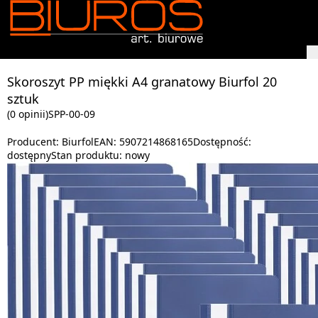
Skoroszyt PP miękki A4 granatowy Biurfol 20
sztuk
(0 opinii)
SPP-00-09
Producent:
Biurfol
EAN:
5907214868165
Dostępność:
dostępny
Stan produktu:
nowy