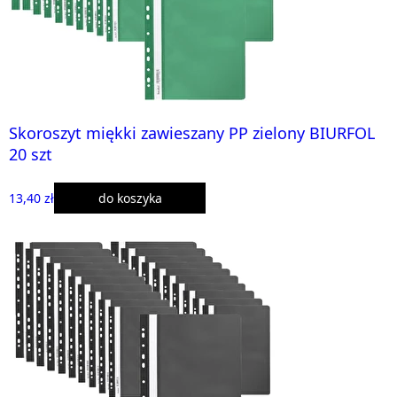
Skoroszyt miękki zawieszany PP zielony BIURFOL
20 szt
13,40 zł
do koszyka