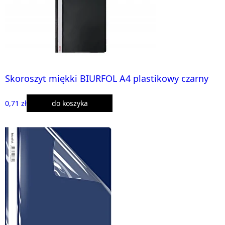
Skoroszyt miękki BIURFOL A4 plastikowy czarny
0,71 zł
do koszyka