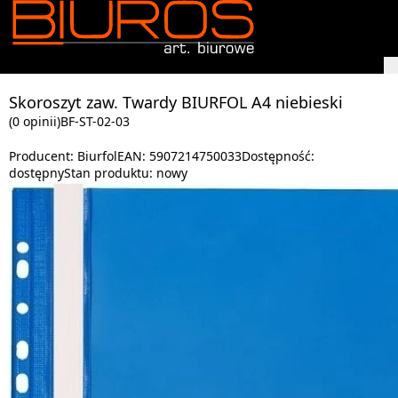
Skoroszyt zaw. Twardy BIURFOL A4 niebieski
(0 opinii)
BF-ST-02-03
Producent:
Biurfol
EAN:
5907214750033
Dostępność:
dostępny
Stan produktu:
nowy