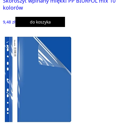
Skoroszyt wpinany miękki PP BIURFOL mix 10
kolorów
9,48 zł
do koszyka