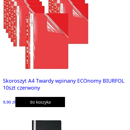
Skoroszyt A4 Twardy wpinany ECOnomy BIURFOL
10szt czerwony
9,90 zł
do koszyka