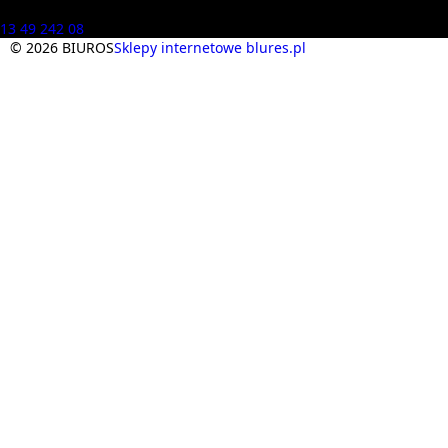
Masz pytania? Zadzwoń
13 49 242 08
© 2026 BIUROS
Sklepy internetowe blures.pl