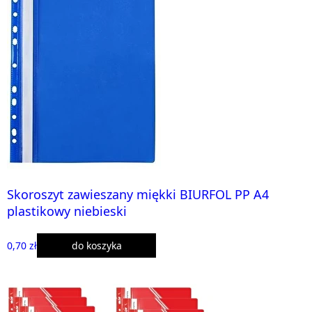
Skoroszyt zawieszany miękki BIURFOL PP A4
plastikowy niebieski
0,70 zł
do koszyka