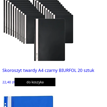
Skoroszyt twardy A4 czarny BIURFOL 20 sztuk
22,40 zł
do koszyka