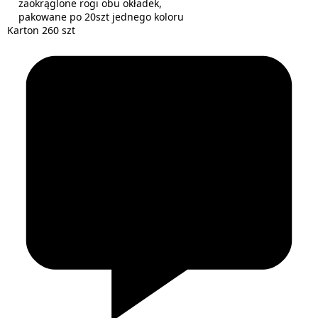
zaokrąglone rogi obu okładek,
pakowane po 20szt jednego koloru
Karton 260 szt