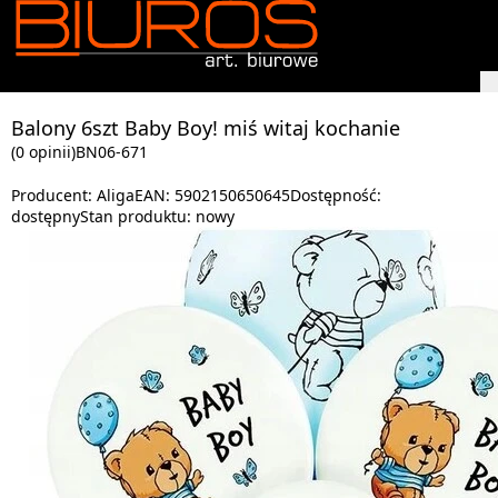
Balony 6szt Baby Boy! miś witaj kochanie
(0 opinii)
BN06-671
Producent:
Aliga
EAN:
5902150650645
Dostępność:
dostępny
Stan produktu:
nowy