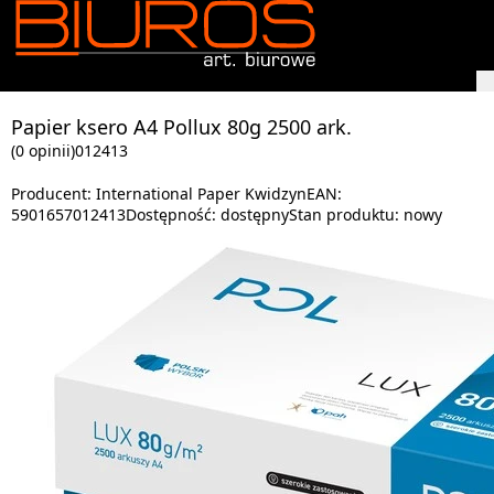
Papier ksero A4 Pollux 80g 2500 ark.
(0 opinii)
012413
Producent:
International Paper Kwidzyn
EAN:
5901657012413
Dostępność:
dostępny
Stan produktu:
nowy