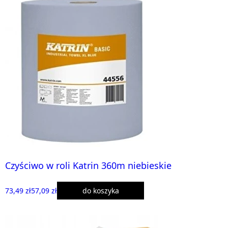
Czyściwo w roli Katrin 360m niebieskie
73,49 zł
57,09 zł
do koszyka