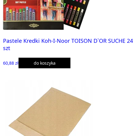
Pastele Kredki Koh-I-Noor TOISON D`OR SUCHE 24
szt
60,88 zł
do koszyka