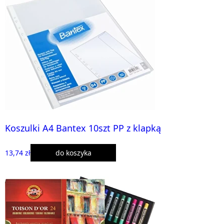
Koszulki A4 Bantex 10szt PP z klapką
13,74 zł
do koszyka