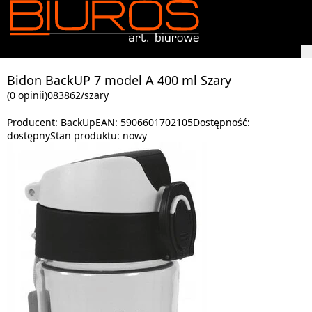
Bidon BackUP 7 model A 400 ml Szary
(0 opinii)
083862/szary
Producent:
BackUp
EAN:
5906601702105
Dostępność:
dostępny
Stan produktu:
nowy