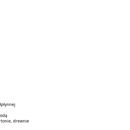
łpłynnej
wodą
rtonie, drewnie