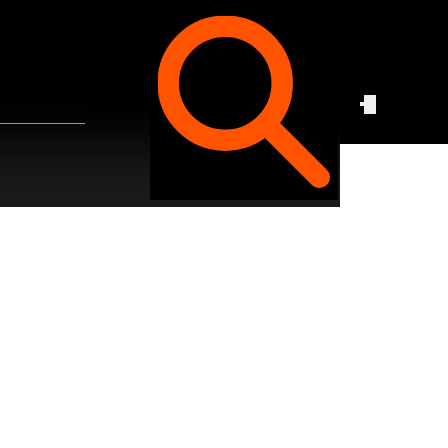
Czego
szukasz?