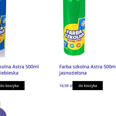
kolna Astra 500ml
Farba szkolna Astra 500m
iebieska
jasnozielona
do koszyka
16,58 zł
do koszyka