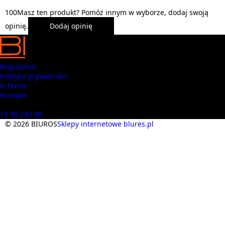
1
0
0
Masz ten produkt? Pomóż innym w wyborze, dodaj swoją
opinię.
Dodaj opinię
Regulamin
Polityka prywatności
O firmie
Kontakt
Masz pytania? Zadzwoń
13 49 242 08
© 2026 BIUROS
Sklepy internetowe blures.pl