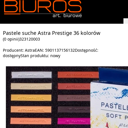
Pastele suche Astra Prestige 36 kolorów
(0 opinii)
323120003
Producent:
Astra
EAN:
5901137156132
Dostępność:
dostępny
Stan produktu:
nowy