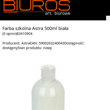
Farba szkolna Astra 500ml biała
(0 opinii)
83410904
Producent:
Astra
EAN:
5900263240043
Dostępność:
dostępny
Stan produktu:
nowy