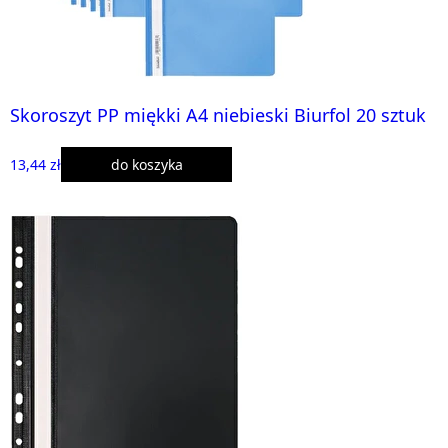
Skoroszyt PP miękki A4 niebieski Biurfol 20 sztuk
13,44 zł
do koszyka