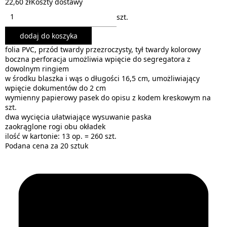
22,60 zł
Koszty dostawy
szt.
dodaj do koszyka
folia PVC, przód twardy przezroczysty, tył twardy kolorowy
boczna perforacja umożliwia wpięcie do segregatora z
dowolnym ringiem
w środku blaszka i wąs o długości 16,5 cm, umożliwiający
wpięcie dokumentów do 2 cm
wymienny papierowy pasek do opisu z kodem kreskowym na
szt.
dwa wycięcia ułatwiające wysuwanie paska
zaokrąglone rogi obu okładek
ilość w kartonie: 13 op. = 260 szt.
Podana cena za 20 sztuk