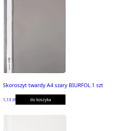
Skoroszyt twardy A4 szary BIURFOL 1 szt
1,13 zł
do koszyka