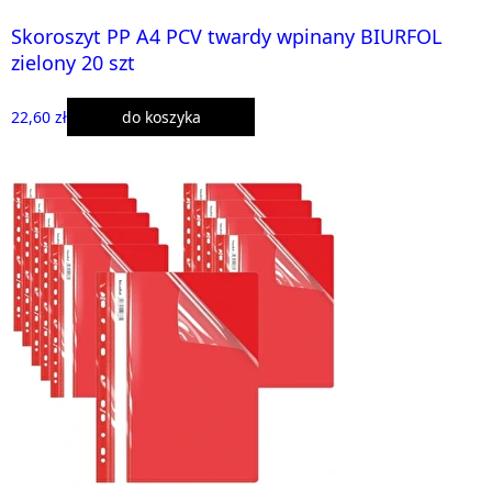
Skoroszyt PP A4 PCV twardy wpinany BIURFOL
zielony 20 szt
22,60 zł
do koszyka