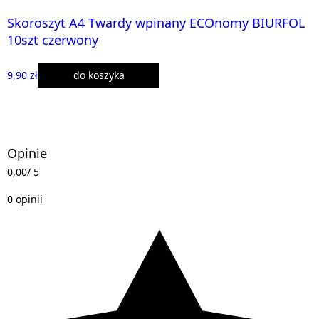
Skoroszyt A4 Twardy wpinany ECOnomy BIURFOL
10szt czerwony
9,90 zł
do koszyka
Opinie
0,00
/ 5
0 opinii