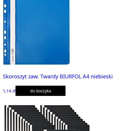
Skoroszyt zaw. Twardy BIURFOL A4 niebieski
1,14 zł
do koszyka