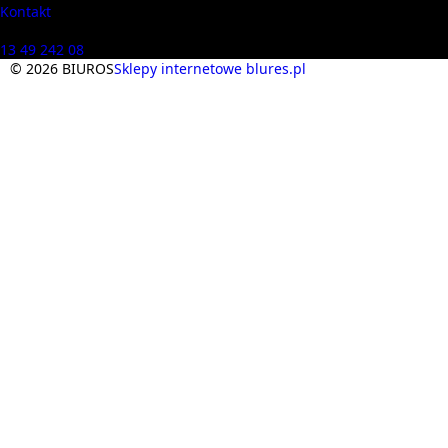
Kontakt
Masz pytania? Zadzwoń
13 49 242 08
© 2026 BIUROS
Sklepy internetowe blures.pl