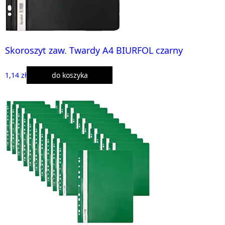
Skoroszyt zaw. Twardy A4 BIURFOL czarny
1,14 zł
do koszyka