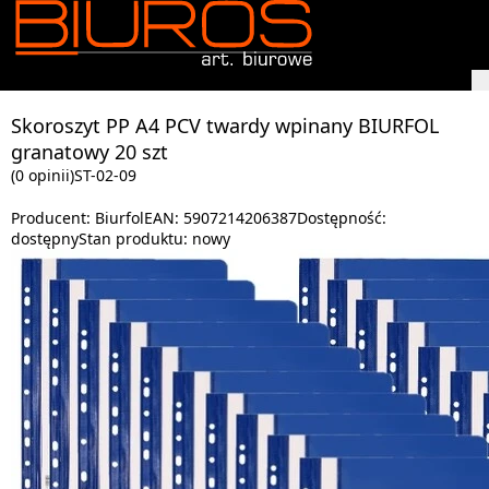
Skoroszyt PP A4 PCV twardy wpinany BIURFOL
granatowy 20 szt
(0 opinii)
ST-02-09
Producent:
Biurfol
EAN:
5907214206387
Dostępność:
dostępny
Stan produktu:
nowy