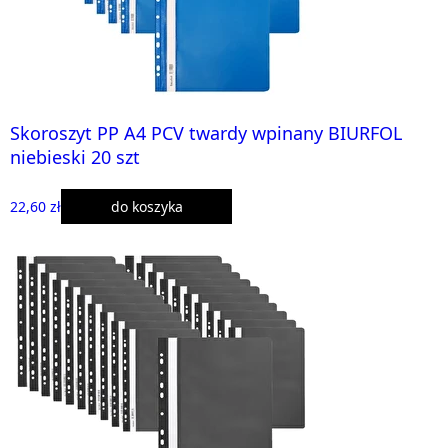
Skoroszyt PP A4 PCV twardy wpinany BIURFOL
niebieski 20 szt
22,60 zł
do koszyka