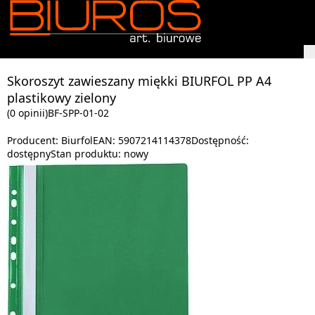
Skoroszyt zawieszany miękki BIURFOL PP A4
plastikowy zielony
(0 opinii)
BF-SPP-01-02
Producent:
Biurfol
EAN:
5907214114378
Dostępność:
dostępny
Stan produktu:
nowy