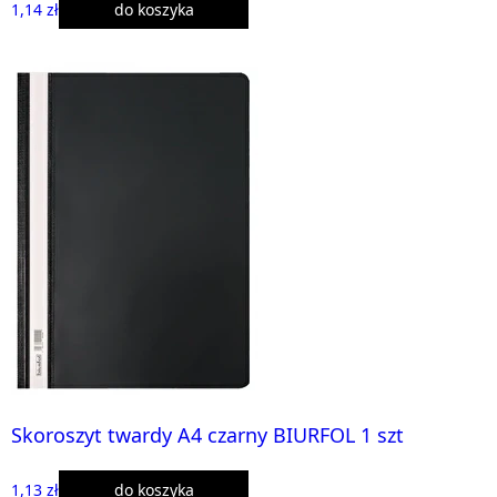
1,14 zł
do koszyka
Skoroszyt twardy A4 czarny BIURFOL 1 szt
1,13 zł
do koszyka