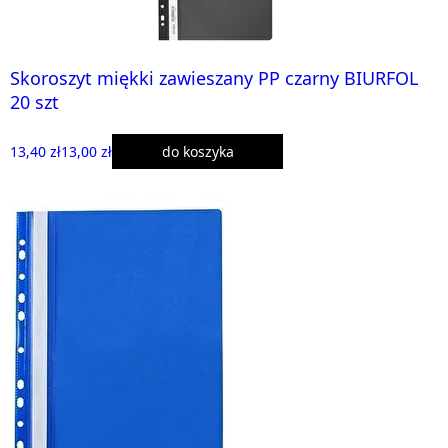
Skoroszyt miękki zawieszany PP czarny BIURFOL
20 szt
13,40 zł
13,00 zł
do koszyka