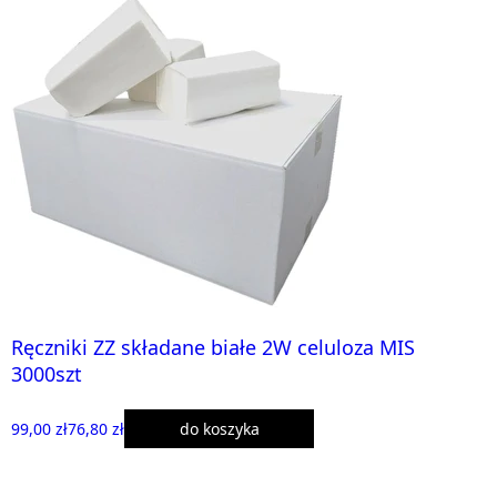
Ręczniki ZZ składane białe 2W celuloza MIS
3000szt
99,00 zł
76,80 zł
do koszyka