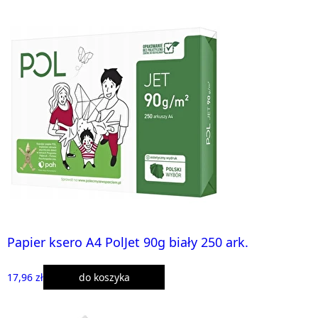
Papier ksero A4 PolJet 90g biały 250 ark.
17,96 zł
do koszyka