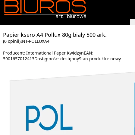
Papier ksero A4 Pollux 80g biały 500 ark.
(0 opinii)
INT-POLLUXA4
Producent:
International Paper Kwidzyn
EAN:
5901657012413
Dostępność:
dostępny
Stan produktu:
nowy