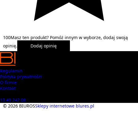
1
0
0
Masz ten produkt? Pomóż innym w wyborze, dodaj swoją
opinię.
Dodaj opinię
Regulamin
Polityka prywatności
O firmie
Kontakt
Masz pytania? Zadzwoń
13 49 242 08
© 2026 BIUROS
Sklepy internetowe blures.pl