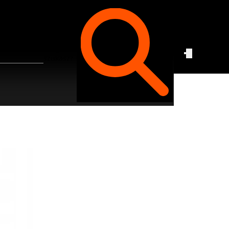
Czego
szukasz?