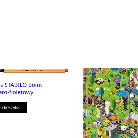
s STABILO point
aro-fioletowy
o koszyka