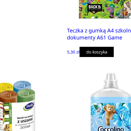
Teczka z gumką A4 szkoln
dokumenty A61 Game
5,30 zł
do koszyka