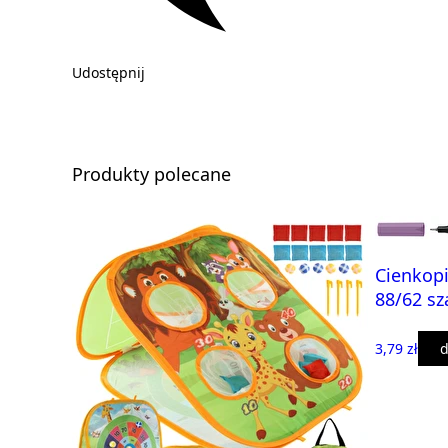
Udostępnij
Produkty polecane
Cienkopi
88/62 sz
3,79 zł
d