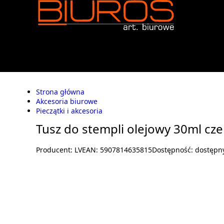
Strona główna
Akcesoria biurowe
Pieczątki i akcesoria
Tusz do stempli olejowy 30ml cz
Producent:
LV
EAN:
5907814635815
Dostępność:
dostępn