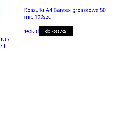
Koszulki A4 Bantex groszkowe 50
mic 100szt.
14,98 zł
do koszyka
LINO
7 l