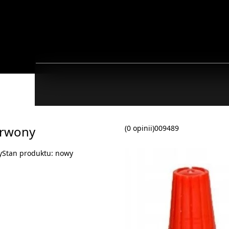
erwony
(0 opinii)
009489
y
Stan produktu:
nowy