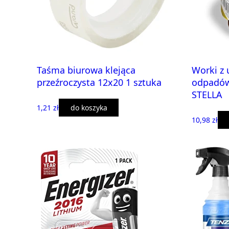
Taśma biurowa klejąca
Worki z 
przeźroczysta 12x20 1 sztuka
odpadów
STELLA
1,21 zł
do koszyka
10,98 zł