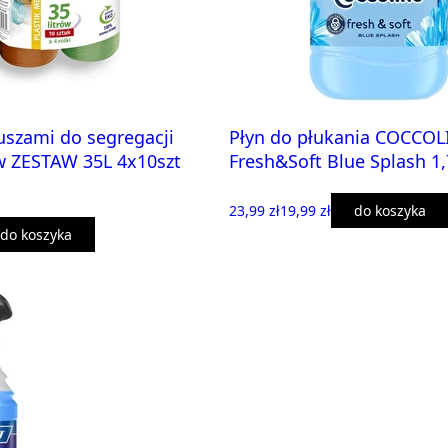
uszami do segregacji
Płyn do płukania COCCO
 ZESTAW 35L 4x10szt
Fresh&Soft Blue Splash 1,
23,99 zł
19,99 zł
do koszyka
do koszyka