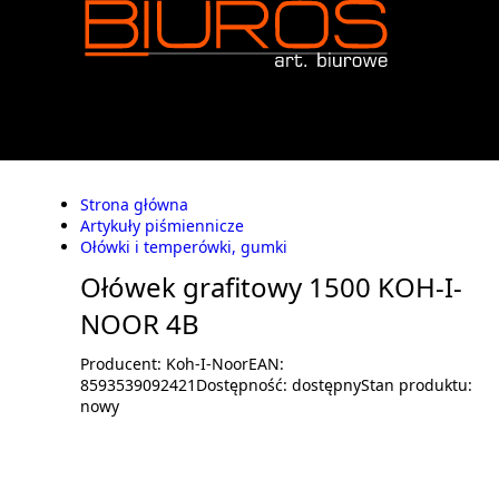
Strona główna
Artykuły piśmiennicze
Ołówki i temperówki, gumki
Ołówek grafitowy 1500 KOH-I-
NOOR 4B
Producent:
Koh-I-Noor
EAN:
8593539092421
Dostępność:
dostępny
Stan produktu:
nowy