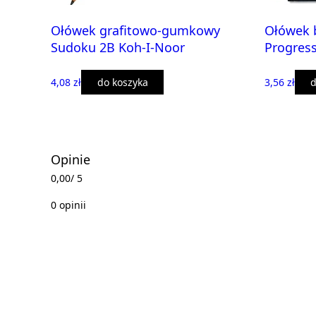
Ołówek grafitowo-gumkowy
Ołówek 
Sudoku 2B Koh-I-Noor
Progres
4,08 zł
do koszyka
3,56 zł
d
Opinie
0,00
/ 5
0 opinii