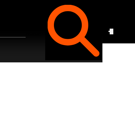
Czego
szukasz?