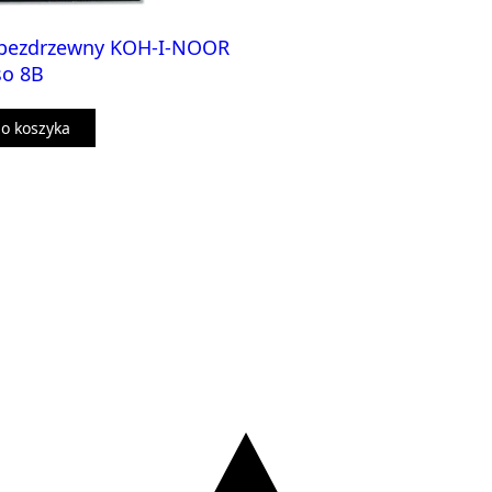
bezdrzewny KOH-I-NOOR
so 8B
o koszyka