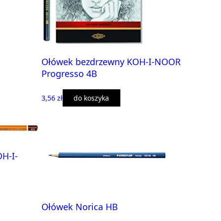
Ołówek bezdrzewny KOH-I-NOOR
Progresso 4B
3,56 zł
do koszyka
H-I-
Ołówek Norica HB