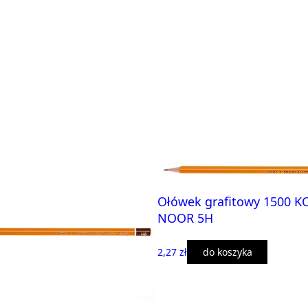
Ołówek grafitowy 1500 KO
NOOR 5H
2,27 zł
do koszyka