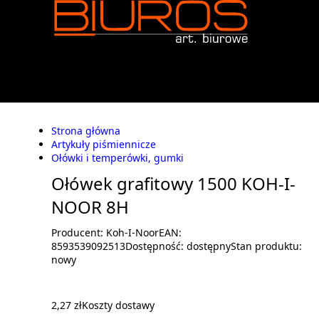
Strona główna
Artykuły piśmiennicze
Ołówki i temperówki, gumki
Ołówek grafitowy 1500 KOH-I-
NOOR 8H
Producent:
Koh-I-Noor
EAN:
8593539092513
Dostępność:
dostępny
Stan produktu:
nowy
2,27 zł
Koszty dostawy