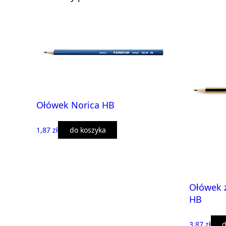
Ołówek Norica HB
1,87 zł
do koszyka
Ołówek z
HB
3,87 zł
d