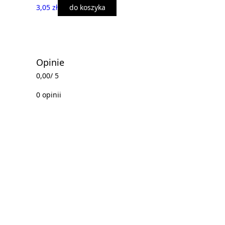
3,05 zł
do koszyka
Opinie
0,00
/ 5
0 opinii