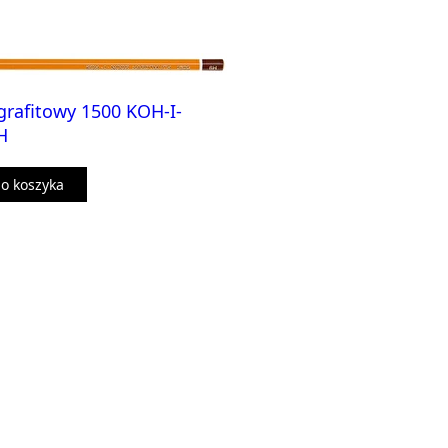
rafitowy 1500 KOH-I-
H
o koszyka