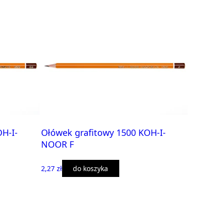
H-I-
Ołówek grafitowy 1500 KOH-I-
NOOR F
2,27 zł
do koszyka