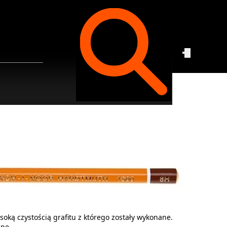
Czego
szukasz?
oką czystością grafitu z którego zostały wykonane.
ane.