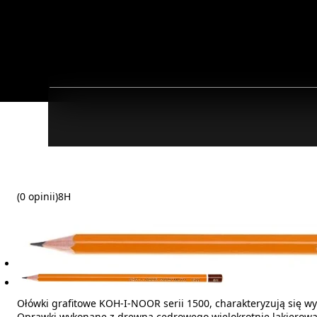
(0 opinii)
8H
Ołówki grafitowe KOH-I-NOOR serii 1500, charakteryzują się wys
Oprawki wykonane z drewna cedrowego wielokrotnie lakierow