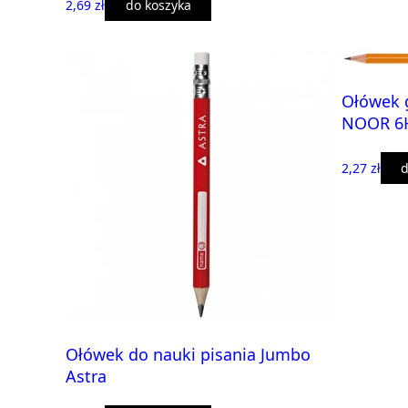
2,69 zł
do koszyka
Ołówek g
NOOR 6
2,27 zł
d
Ołówek do nauki pisania Jumbo
Astra