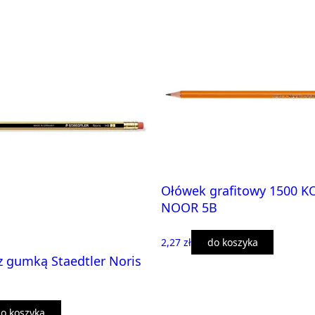
Ołówek grafitowy 1500 KO
NOOR 5B
2,27 zł
do koszyka
 gumką Staedtler Noris
o koszyka