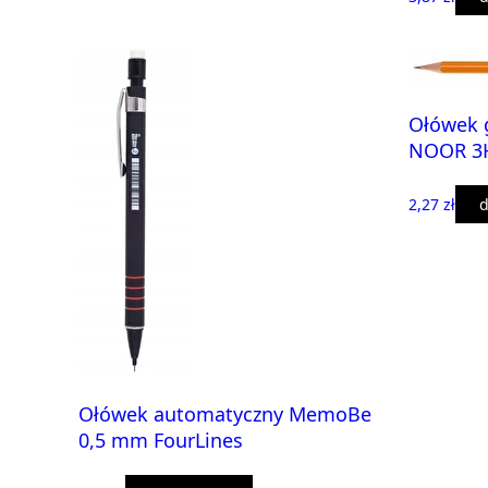
Ołówek g
NOOR 3
2,27 zł
d
Ołówek automatyczny MemoBe
0,5 mm FourLines