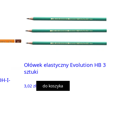
Ołówek elastyczny Evolution HB 3
sztuki
H-I-
3,02 zł
do koszyka