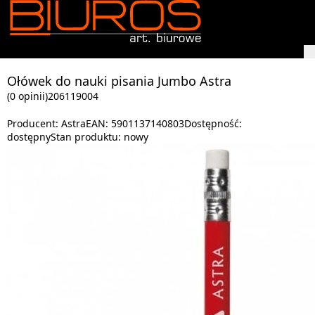
Ołówek do nauki pisania Jumbo Astra
(0 opinii)
206119004
Producent:
Astra
EAN:
5901137140803
Dostępność:
dostępny
Stan produktu:
nowy