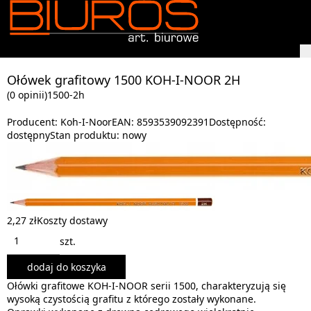
Ołówek grafitowy 1500 KOH-I-NOOR 2H
(0 opinii)
1500-2h
Producent:
Koh-I-Noor
EAN:
8593539092391
Dostępność:
dostępny
Stan produktu:
nowy
2,27 zł
Koszty dostawy
szt.
dodaj do koszyka
Ołówki grafitowe KOH-I-NOOR serii 1500, charakteryzują się
wysoką czystością grafitu z którego zostały wykonane.