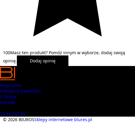
1
0
0
Masz ten produkt? Pomóż innym w wyborze, dodaj swoją
opinię.
Dodaj opinię
Regulamin
Polityka prywatności
O firmie
Kontakt
Masz pytania? Zadzwoń
13 49 242 08
© 2026 BIUROS
Sklepy internetowe blures.pl